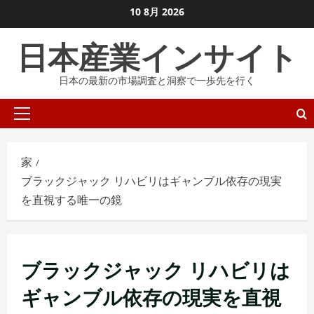
コ
10 8月 2026
ン
日本産業インサイト
テ
ン
日本の最新の市場調査と洞察で一歩先を行く
ツ
に
プ
ス
ラ
キ
イ
ッ
家
マ
プ
ブラックジャック リハビリはギャンブル依存の現実
リ
し
を直視する唯一の鏡
メ
ま
ニ
す
ュ
ー
ブラックジャック リハビリは
ギャンブル依存の現実を直視