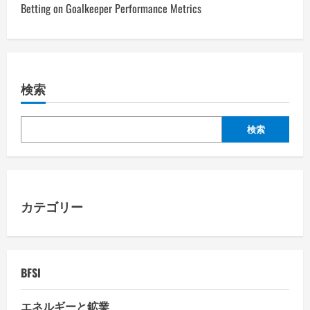
Betting on Goalkeeper Performance Metrics
t
n
a
検索
v
検索
i
g
a
カテゴリー
t
i
BFSI
o
エネルギーと鉱業