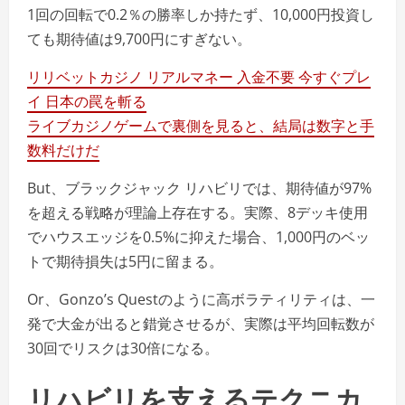
1回の回転で0.2％の勝率しか持たず、10,000円投資し
ても期待値は9,700円にすぎない。
リリベットカジノ リアルマネー 入金不要 今すぐプレ
イ 日本の罠を斬る
ライブカジノゲームで裏側を見ると、結局は数字と手
数料だけだ
But、ブラックジャック リハビリでは、期待値が97%
を超える戦略が理論上存在する。実際、8デッキ使用
でハウスエッジを0.5%に抑えた場合、1,000円のベッ
トで期待損失は5円に留まる。
Or、Gonzo’s Questのように高ボラティリティは、一
発で大金が出ると錯覚させるが、実際は平均回転数が
30回でリスクは30倍になる。
リハビリを支えるテクニカ