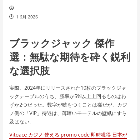
1 6月 2026
ブラックジャック 傑作
選：無駄な期待を砕く鋭利
な選択肢
実際、2024年にリリースされた10枚のブラックジャ
ックテーブルのうち、勝率が5%以上上回るものはわ
ずか2つだった。数字が嘘をつくことは稀だが、カジ
ノ側の「VIP」待遇は、薄暗いモーテルの壁紙にすら
及ばない。
Vitoace カジノ 使える promo code 即時獲得 日本が