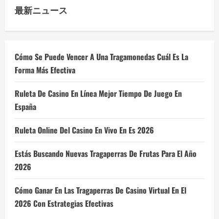
最新ニュース
Cómo Se Puede Vencer A Una Tragamonedas Cuál Es La
Forma Más Efectiva
Ruleta De Casino En Línea Mejor Tiempo De Juego En
España
Ruleta Online Del Casino En Vivo En Es 2026
Estás Buscando Nuevas Tragaperras De Frutas Para El Año
2026
Cómo Ganar En Las Tragaperras De Casino Virtual En El
2026 Con Estrategias Efectivas