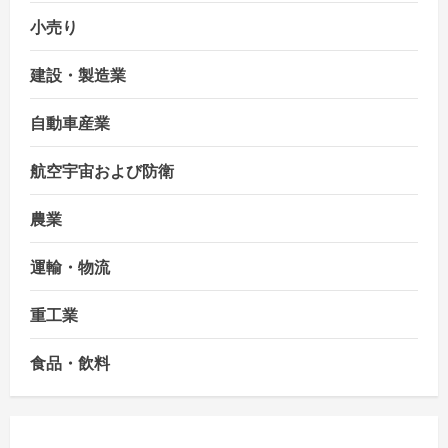
小売り
建設・製造業
自動車産業
航空宇宙および防衛
農業
運輸・物流
重工業
食品・飲料