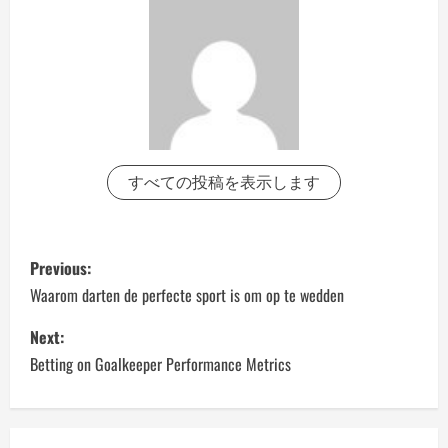
すべての投稿を表示します
P
Previous:
o
Waarom darten de perfecte sport is om op te wedden
s
Next:
Betting on Goalkeeper Performance Metrics
t
n