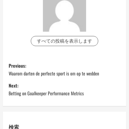
すべての投稿を表示します
P
Previous:
o
Waarom darten de perfecte sport is om op te wedden
s
Next:
Betting on Goalkeeper Performance Metrics
t
n
a
検索