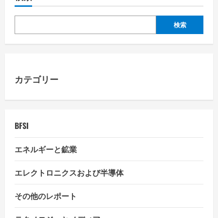
v
検索
i
g
a
カテゴリー
t
i
BFSI
o
エネルギーと鉱業
n
エレクトロニクスおよび半導体
その他のレポート