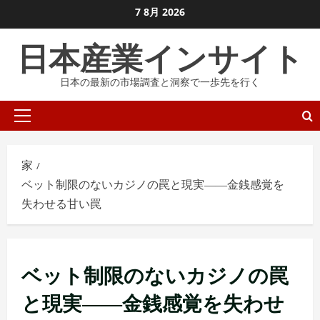
コ
7 8月 2026
ン
日本産業インサイト
テ
ン
日本の最新の市場調査と洞察で一歩先を行く
ツ
に
プ
ス
ラ
キ
イ
ッ
家
マ
プ
ベット制限のないカジノの罠と現実――金銭感覚を
リ
し
失わせる甘い罠
メ
ま
ニ
す
ュ
ー
ベット制限のないカジノの罠
と現実――金銭感覚を失わせ