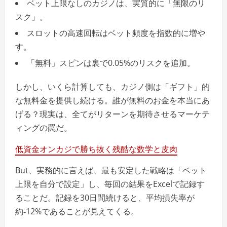
ベット上限なしのカジノは、実質的に「無限のリ
スク」。
スロットの高速回転はベット頻度を指数的に増や
す。
「無料」スピンは裏で0.05%のリスクを追加。
しかし、いくら計算しても、カジノ側は「ギフト」的
な無料金を提供し続ける。誰が無料のお金を本当にあ
げる？現実は、全てがリターンを期待させるマーケテ
ィングの罠だ。
低資金オンカジで勝ち抜く残酷な数学と皮肉
But、実務的に言えば、最も安定した戦略は「ベット
上限を自分で設定」し、毎回の結果をExcelで記録す
ることだ。記録を30日間続けると、平均損失率が
約‑12%であることが見えてくる。