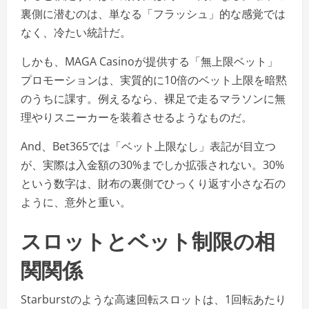
裏側に潜むのは、単なる「フラッシュ」的な感覚では
なく、冷たい統計だ。
しかも、MAGA Casinoが提供する「無上限ベット」
プロモーションは、実質的に10倍のベット上限を暗黙
のうちに課す。例えるなら、裸足で走るマラソンに無
理やりスニーカーを装着させるようなものだ。
And、Bet365では「ベット上限なし」表記が目立つ
が、実際は入金額の30%までしか拡張されない。30%
という数字は、財布の裏側でひっくり返す小さな石の
ように、意外と重い。
スロットとベット制限の相
関関係
Starburstのような高速回転スロットは、1回転あたり