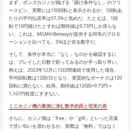
まず、ボンズカジノが掲げる「賭け条件なし」のフリ
ースピン、実際には100回転と表示されるが、1回転あ
たりの平均払戻率は97.3%と低めだ。たとえば、1回
転で10円賭けたとすれば期待値は9.73円しか戻らな
い。これは、MGMやBetwayが提供する同等のプロモ
ーションと比べても、5%ほど劣る数字だ。
そして、条件が本当に「なし」なのかを確認するに
は、プレイした日数で割ってみるのが手っ取り早い。
例えば、2023年12月に10日間連続で使用した場合、
平均回転数は12回/日となり、実質的なボーナスは120
回転に満たない。結局、期待値は120回×9.73円＝
1,167円程度にすぎない。
ミニカジノ機の裏側に潜む数学的罠と現実の差
さらに、カジノ側は「free」や「gift」といった言葉
で甘い匂いを漂わせるが、実際は「無料」ではなく