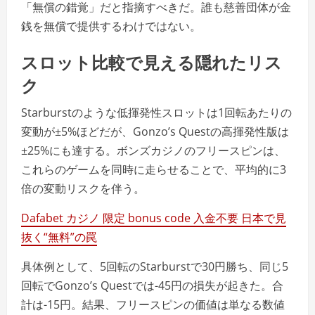
「無償の錯覚」だと指摘すべきだ。誰も慈善団体が金
銭を無償で提供するわけではない。
スロット比較で見える隠れたリス
ク
Starburstのような低揮発性スロットは1回転あたりの
変動が±5%ほどだが、Gonzo’s Questの高揮発性版は
±25%にも達する。ボンズカジノのフリースピンは、
これらのゲームを同時に走らせることで、平均的に3
倍の変動リスクを伴う。
Dafabet カジノ 限定 bonus code 入金不要 日本で見
抜く“無料”の罠
具体例として、5回転のStarburstで30円勝ち、同じ5
回転でGonzo’s Questでは-45円の損失が起きた。合
計は-15円。結果、フリースピンの価値は単なる数値