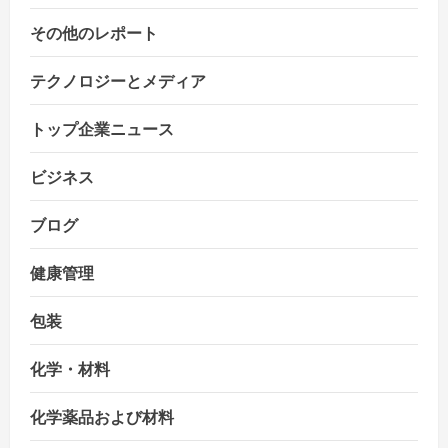
その他のレポート
テクノロジーとメディア
トップ企業ニュース
ビジネス
ブログ
健康管理
包装
化学・材料
化学薬品および材料