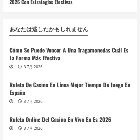
2026 Con Estrategias Efectivas
あなたは逃したかもしれません
Cómo Se Puede Vencer A Una Tragamonedas Cuál Es
La Forma Más Efectiva
3 7月 2026
Ruleta De Casino En Línea Mejor Tiempo De Juego En
España
3 7月 2026
Ruleta Online Del Casino En Vivo En Es 2026
3 7月 2026