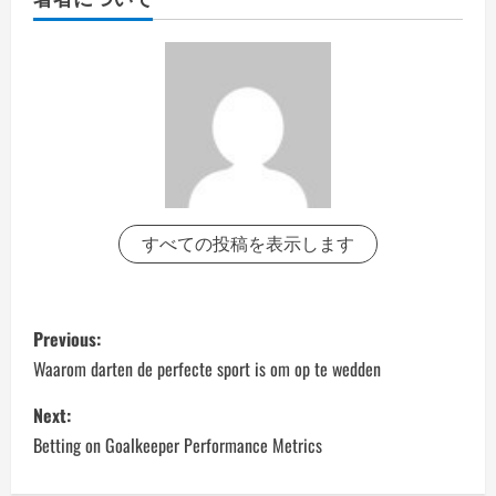
すべての投稿を表示します
P
Previous:
o
Waarom darten de perfecte sport is om op te wedden
s
Next:
Betting on Goalkeeper Performance Metrics
t