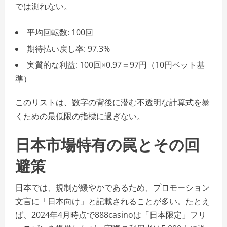
では測れない。
平均回転数: 100回
期待払い戻し率: 97.3%
実質的な利益: 100回×0.97＝97円（10円ベット基
準）
このリストは、数字の背後に潜む不透明な計算式を暴
くための最低限の指標に過ぎない。
日本市場特有の罠とその回
避策
日本では、規制が緩やかであるため、プロモーション
文言に「日本向け」と記載されることが多い。たとえ
ば、2024年4月時点で888casinoは「日本限定」フリ