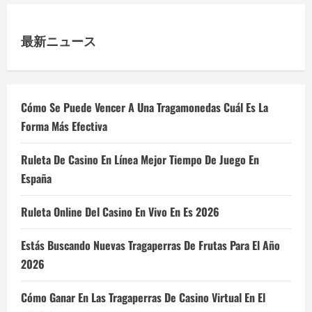
最新ニュース
Cómo Se Puede Vencer A Una Tragamonedas Cuál Es La
Forma Más Efectiva
Ruleta De Casino En Línea Mejor Tiempo De Juego En
España
Ruleta Online Del Casino En Vivo En Es 2026
Estás Buscando Nuevas Tragaperras De Frutas Para El Año
2026
Cómo Ganar En Las Tragaperras De Casino Virtual En El