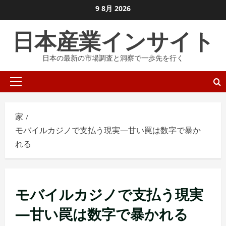
コ
9 8月 2026
ン
日本産業インサイト
テ
ン
日本の最新の市場調査と洞察で一歩先を行く
ツ
に
プ
ス
ラ
キ
イ
ッ
家
マ
プ
モバイルカジノで支払う現実—甘い罠は数字で暴か
リ
し
れる
メ
ま
ニ
す
ュ
ー
モバイルカジノで支払う現実
—甘い罠は数字で暴かれる