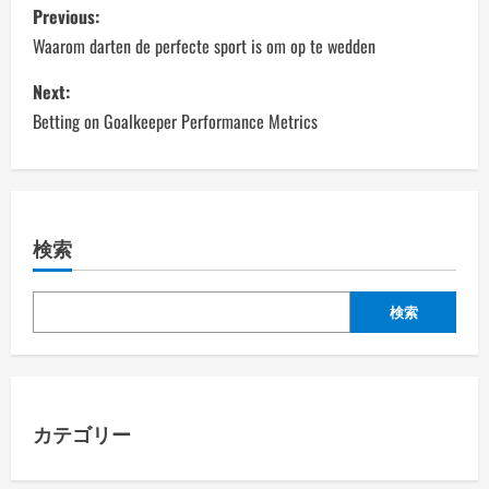
P
Previous:
o
Waarom darten de perfecte sport is om op te wedden
s
Next:
Betting on Goalkeeper Performance Metrics
t
n
a
検索
v
検索
i
g
a
カテゴリー
t