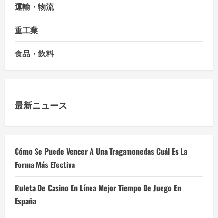
運輸・物流
重工業
食品・飲料
最新ニュース
Cómo Se Puede Vencer A Una Tragamonedas Cuál Es La
Forma Más Efectiva
Ruleta De Casino En Línea Mejor Tiempo De Juego En
España