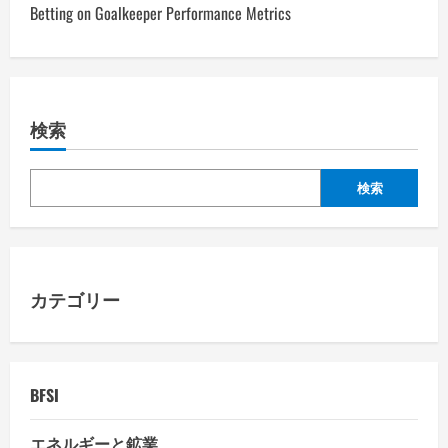
Betting on Goalkeeper Performance Metrics
t
n
a
検索
v
検索
i
g
a
カテゴリー
t
i
BFSI
o
エネルギーと鉱業