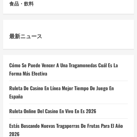
食品・飲料
最新ニュース
Cómo Se Puede Vencer A Una Tragamonedas Cuál Es La
Forma Más Efectiva
Ruleta De Casino En Línea Mejor Tiempo De Juego En
España
Ruleta Online Del Casino En Vivo En Es 2026
Estás Buscando Nuevas Tragaperras De Frutas Para El Año
2026