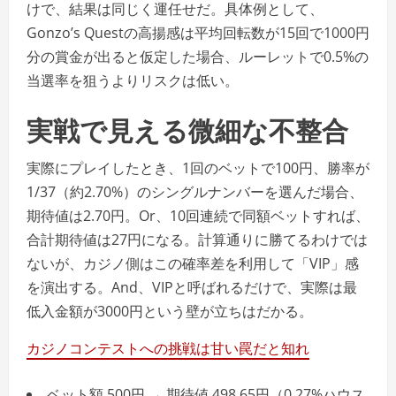
けで、結果は同じく運任せだ。具体例として、
Gonzo’s Questの高揚感は平均回転数が15回で1000円
分の賞金が出ると仮定した場合、ルーレットで0.5%の
当選率を狙うよりリスクは低い。
実戦で見える微細な不整合
実際にプレイしたとき、1回のベットで100円、勝率が
1/37（約2.70%）のシングルナンバーを選んだ場合、
期待値は2.70円。Or、10回連続で同額ベットすれば、
合計期待値は27円になる。計算通りに勝てるわけでは
ないが、カジノ側はこの確率差を利用して「VIP」感
を演出する。And、VIPと呼ばれるだけで、実際は最
低入金額が3000円という壁が立ちはだかる。
カジノコンテストへの挑戦は甘い罠だと知れ
ベット額 500円 → 期待値 498.65円（0.27%ハウス