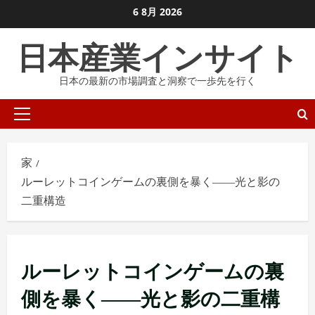
コ
6 8月 2026
ン
日本産業インサイト
テ
ン
日本の最新の市場調査と洞察で一歩先を行く
ツ
に
プ
ス
ラ
キ
イ
ッ
家
マ
プ
ルーレットコインゲームの裏側を暴く――光と影の
リ
し
二重構造
メ
ま
ニ
す
ュ
ー
ルーレットコインゲームの裏
側を暴く――光と影の二重構