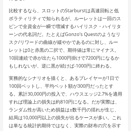
比較するなら、スロットのStarburstは高速回転と低
ボラティリティで知られるが、ルーレットは一回のス
ピンで全資金が一瞬で増減するハイリスク・ハイリタ
ーンの代名詞だ。たとえばGonzo’s Questのようなリ
スク/リワードの曲線が緩やかであるのに対し、ルー
レットは0と赤黒の二択で、期待値は常にマイナス。
10回連続で赤が出たら1000円掛けで7200円になるか
もしれないが、逆に黒が続けば-1000円に終わる。
実務的なシナリオを描くと、あるプレイヤーが1日で
100回ベットし、平均ベット額が300円だったとす
る。累計30,000円の投入で、ハウスエッジ2.7%を適用
すれば理論上の損失は約810円になる。だが実際は、
ランダム性が高いため損益は±数千円の揺れが生じ、
結局は10,000円以上の損失が出るケースが多い。これ
は単なる統計的期待ではなく、実際の財布の穴を示す