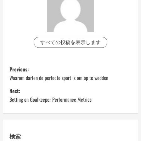
すべての投稿を表示します
P
Previous:
o
Waarom darten de perfecte sport is om op te wedden
s
Next:
Betting on Goalkeeper Performance Metrics
t
n
a
検索