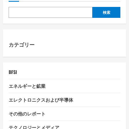
v
検索
i
g
a
カテゴリー
t
i
BFSI
o
エネルギーと鉱業
n
エレクトロニクスおよび半導体
その他のレポート
テクノロジーとメディア