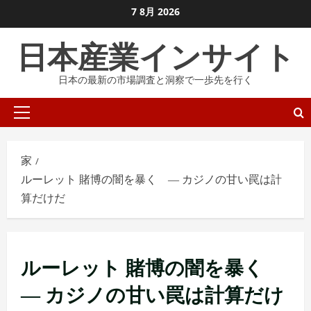
コ
7 8月 2026
ン
日本産業インサイト
テ
ン
日本の最新の市場調査と洞察で一歩先を行く
ツ
に
プ
ス
ラ
キ
イ
ッ
家
マ
プ
ルーレット 賭博の闇を暴く ― カジノの甘い罠は計
リ
し
算だけだ
メ
ま
ニ
す
ュ
ー
ルーレット 賭博の闇を暴く
― カジノの甘い罠は計算だけ