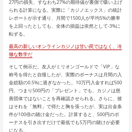
27円の損失、すなわち27%の期待値が裏側で吸い上げ
られる計算になる。実際に「カジノエックス」の統計
レポートが示す通り、月間で1500人が平均5%の勝率
を上回ったとしても、全体の損益は依然として-3%に
転ずる。
最高の新しいオンラインカジノは甘い罠ではなく、冷
徹な数学だ
そして例示だ。友人がミリオンゴールドで「VIP」な
称号を得たと自慢したが、実際のボーナスは月間の入
金総額の0.5%に過ぎなかった。10万円入金すれば500
円、つまり500円の「プレゼント」でも、カジノは慈
善団体ではないことを再確認させられる。さらに、彼
はそれを「無料」で得たと胸を張ったが、実は出金条
件が100倍の賭け金だった。計算すると、500円のボ
ーナスを引き出すだけで最低でも5万円の賭けが必要
になる。