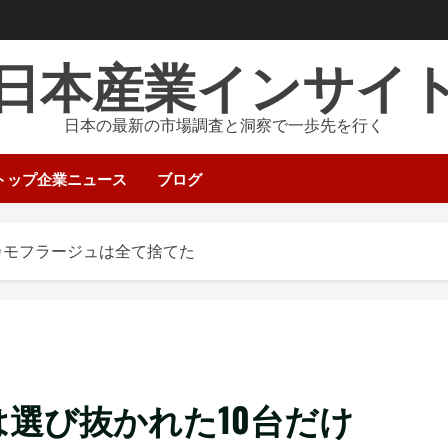
日本産業インサイ
日本の最新の市場調査と洞察で一歩先を行く
トップ企業ニュース
ブログ
カモフラージュは全て捨てた
は選び抜かれた10台だけ