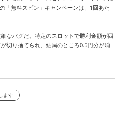
Nの「無料スピン」キャンペーンは、1回あた
微細なバグだ。特定のスロットで勝利金額が四
が切り捨てられ、結局のところ0.5円分が消
します