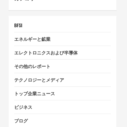
t
i
o
BFSI
n
エネルギーと鉱業
エレクトロニクスおよび半導体
その他のレポート
テクノロジーとメディア
トップ企業ニュース
ビジネス
ブログ