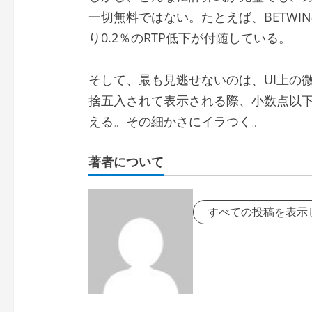
一切無料ではない。たとえば、BETWI
り0.2％のRTP低下が付随している。
そして、最も見逃せないのは、UI上の
捨五入されて表示される際、小数点以下
える。その細かさにイラつく。
著者について
すべての投稿を表示