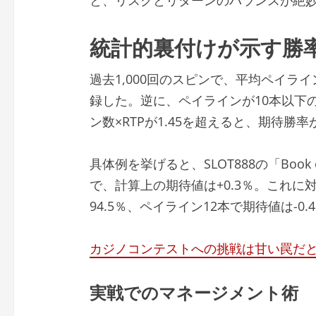
統計的裏付けが示す勝
過去1,000回のスピンで、平均ペイラ
録した。逆に、ペイラインが10本以下
ン数×RTPが1.45を超えると、期待勝
具体例を挙げると、SLOT888の「Book o
で、計算上の期待値は+0.3％。これに対し、
94.5％、ペイライン12本で期待値は-0
カジノコンテストへの挑戦は甘い罠だ
実戦でのマネージメント術