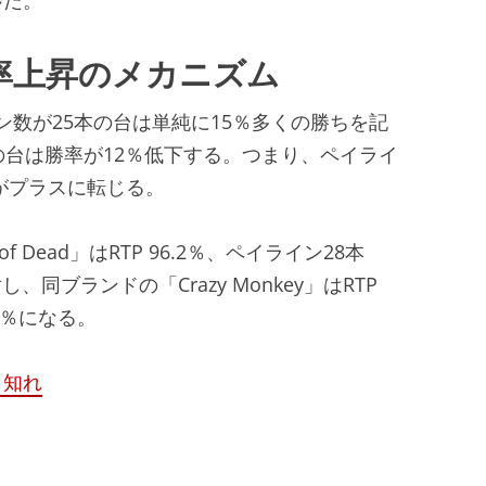
率上昇のメカニズム
イン数が25本の台は単純に15％多くの勝ちを記
の台は勝率が12％低下する。つまり、ペイライ
率がプラスに転じる。
f Dead」はRTP 96.2％、ペイライン28本
同ブランドの「Crazy Monkey」はRTP
.4％になる。
と知れ