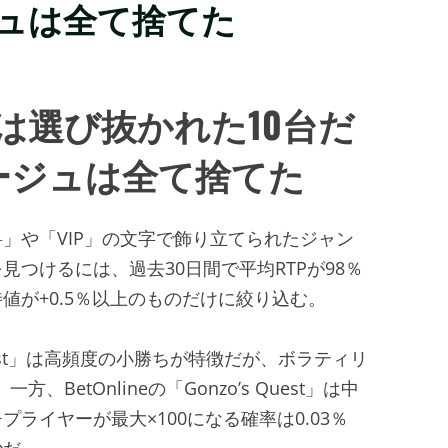
ュは全て捨てた
台は選び抜かれた10台だ
ージュは全て捨てた
」や「VIP」の文字で飾り立てられたジャン
つけるには、過去30日間で平均RTPが98％
値が+0.5％以上のものだけに絞り込む。
urst」は高頻度の小勝ちが特徴だが、ボラティリ
BetOnlineの「Gonzo’s Quest」は中
チプライヤーが最大×100になる確率は0.03％
妙だ。