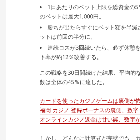
1日あたりのベット上限を総資金の5％
のベットは最大1,000円。
勝ちが出たらすぐにベット額を半減さ
ットは前回の半分に。
連続ロスが3回続いたら、必ず休憩を
下率が約12％改善する。
この戦略を30日間続けた結果、平均的な
数は全体の45％に達した。
カードを使ったカジノゲームは裏側が
福岡 カジノ 登録ボーナスの裏側、数
オンラインカジノ返金は甘い罠、数字
しかし、どんなに計算式が完璧でも、