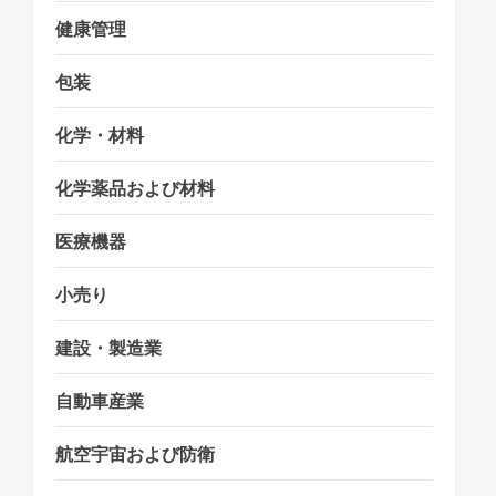
健康管理
包装
化学・材料
化学薬品および材料
医療機器
小売り
建設・製造業
自動車産業
航空宇宙および防衛