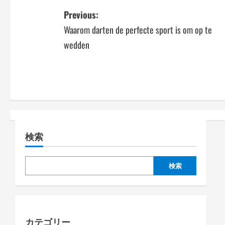
P
Previous:
Waarom darten de perfecte sport is om op te
o
wedden
s
t
n
a
検索
v
i
検索
g
a
カテゴリー