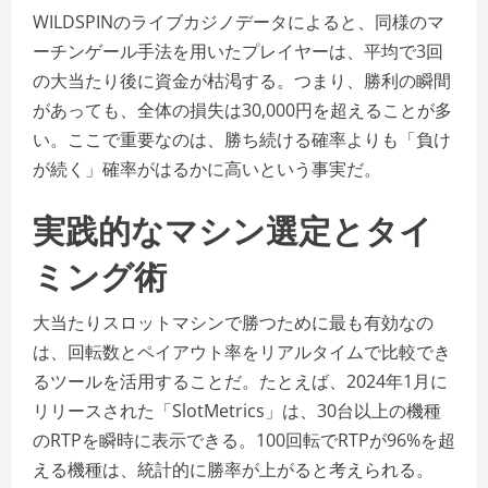
WILDSPINのライブカジノデータによると、同様のマ
ーチンゲール手法を用いたプレイヤーは、平均で3回
の大当たり後に資金が枯渇する。つまり、勝利の瞬間
があっても、全体の損失は30,000円を超えることが多
い。ここで重要なのは、勝ち続ける確率よりも「負け
が続く」確率がはるかに高いという事実だ。
実践的なマシン選定とタイ
ミング術
大当たりスロットマシンで勝つために最も有効なの
は、回転数とペイアウト率をリアルタイムで比較でき
るツールを活用することだ。たとえば、2024年1月に
リリースされた「SlotMetrics」は、30台以上の機種
のRTPを瞬時に表示できる。100回転でRTPが96%を超
える機種は、統計的に勝率が上がると考えられる。