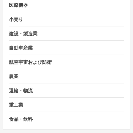
医療機器
小売り
建設・製造業
自動車産業
航空宇宙および防衛
農業
運輸・物流
重工業
食品・飲料