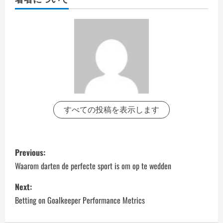
すべての投稿を表示します
P
Previous:
o
Waarom darten de perfecte sport is om op te wedden
s
Next:
Betting on Goalkeeper Performance Metrics
t