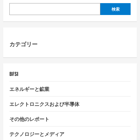
v
検索
i
g
a
カテゴリー
t
i
BFSI
o
エネルギーと鉱業
n
エレクトロニクスおよび半導体
その他のレポート
テクノロジーとメディア