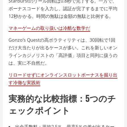
Starburstのリール回転は0.8秒で完了する。一方で、
ボーナスコードを入力し、認証が完了するまでに平均
12秒かかる。時間の無駄は金額の無駄と比例する。
マネーゲームの取り扱いは冷酷な数学だ
Gonzo’s Questの高ボラティリティは、30回転で1回
だけ大当たりが出るケースが多い。これを新しいオン
ラインカジノリストの「高評価」項目と同列に扱うの
は、実に不自然だ。
リロードせずにオンラインスロットボーナスを掘り出
す冷徹な実践術
実務的な比較指標：5つのチ
ェックポイント
出金手数料：平均2.5％、最高5％の差が出るケー