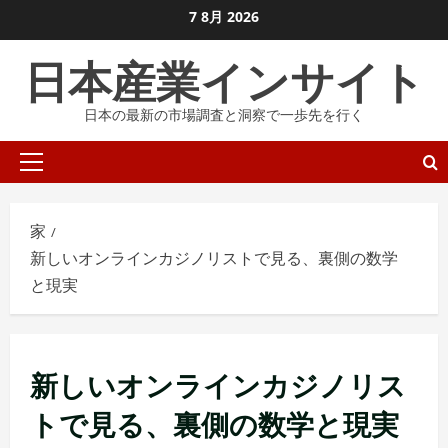
コ
7 8月 2026
ン
日本産業インサイト
テ
ン
日本の最新の市場調査と洞察で一歩先を行く
ツ
に
プ
ス
ラ
キ
イ
ッ
家
マ
プ
新しいオンラインカジノリストで見る、裏側の数学
リ
し
と現実
メ
ま
ニ
す
ュ
ー
新しいオンラインカジノリス
トで見る、裏側の数学と現実