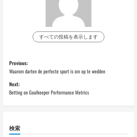
すべての投稿を表示します
P
Previous:
o
Waarom darten de perfecte sport is om op te wedden
s
Next:
Betting on Goalkeeper Performance Metrics
t
n
a
検索