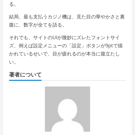
る。
結局、最も支払うカジノ機は、見た目の華やかさと裏
腹に、数字が全てを語る。
それでも、サイトのUIが微妙にズレたフォントサイ
ズ、例えば設定メニューの「設定」ボタンが9ptで描
かれているせいで、目が疲れるのが本当に腹立たし
い。
著者について