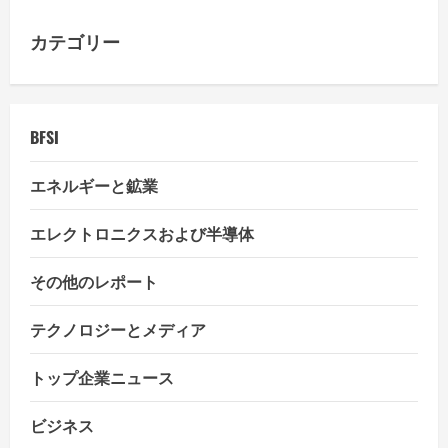
a
カテゴリー
t
i
BFSI
o
エネルギーと鉱業
n
エレクトロニクスおよび半導体
その他のレポート
テクノロジーとメディア
トップ企業ニュース
ビジネス