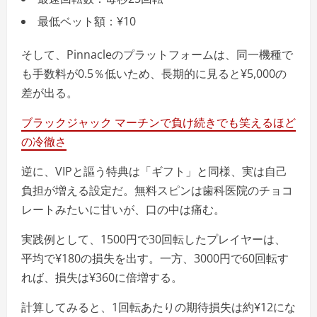
最低ベット額：¥10
そして、Pinnacleのプラットフォームは、同一機種で
も手数料が0.5％低いため、長期的に見ると¥5,000の
差が出る。
ブラックジャック マーチンで負け続きでも笑えるほど
の冷徹さ
逆に、VIPと謳う特典は「ギフト」と同様、実は自己
負担が増える設定だ。無料スピンは歯科医院のチョコ
レートみたいに甘いが、口の中は痛む。
実践例として、1500円で30回転したプレイヤーは、
平均で¥180の損失を出す。一方、3000円で60回転す
れば、損失は¥360に倍増する。
計算してみると、1回転あたりの期待損失は約¥12にな