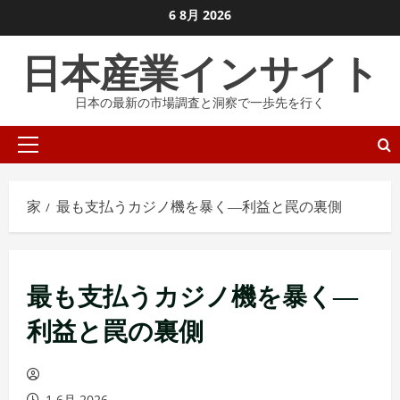
コ
6 8月 2026
ン
日本産業インサイト
テ
ン
日本の最新の市場調査と洞察で一歩先を行く
ツ
に
プ
ス
ラ
キ
イ
ッ
家
最も支払うカジノ機を暴く―利益と罠の裏側
マ
プ
リ
し
メ
ま
最も支払うカジノ機を暴く―
ニ
す
ュ
利益と罠の裏側
ー
1 6月 2026