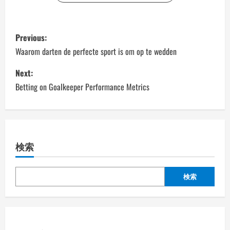
P
Previous:
o
Waarom darten de perfecte sport is om op te wedden
s
Next:
Betting on Goalkeeper Performance Metrics
t
n
a
検索
v
検索
i
g
a