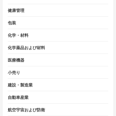
健康管理
包装
化学・材料
化学薬品および材料
医療機器
小売り
建設・製造業
自動車産業
航空宇宙および防衛