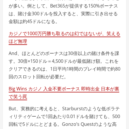
が多い。例として、Bet365が提供する150%ボーナス
は、賭け金300ドルを投入すると、実際に引き出せる
金額は約45ドルになる。
カジノで1000万円勝ち取るのは幻ではないが、笑える
ほど無理
And、ほとんどのボーナスは30倍以上の賭け条件を課
す。30倍×150ドル＝4,500ドルが最低賭け額。これを
クリアできるのは、1日平均1時間のプレイ時間で約80
回のスロット回転が必要だ。
Big Wins カジノ 入金不要ボーナス 即時出金 日本が裏
で笑う罠
But、実務的に考えると、Starburstのような低ボラテ
ィリティゲームで1回あたり0.01ドルを賭けても、500
回転で5ドルにとどまる。Gonzo’s Questのような高