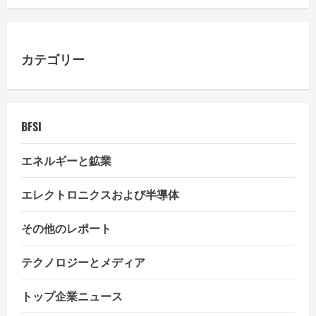
g
a
カテゴリー
t
i
BFSI
o
エネルギーと鉱業
n
エレクトロニクスおよび半導体
その他のレポート
テクノロジーとメディア
トップ企業ニュース