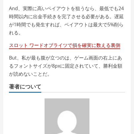
And、実際に高いペイアウトを狙うなら、最低でも24
時間以内に出金手続きを完了させる必要がある。遅延
が1時間でも発生すれば、ペイアウトは最大で5%削ら
れる。
スロット ワードオブライツで損を確実に数える裏側
But、私が最も腹が立つのは、ゲーム画面の右上にあ
るフォントサイズが8pxに固定されていて、勝利金額
が読めないことだ。
著者について