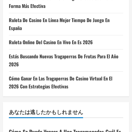
Forma Más Efectiva
Ruleta De Casino En Línea Mejor Tiempo De Juego En
España
Ruleta Online Del Casino En Vivo En Es 2026
Estás Buscando Nuevas Tragaperras De Frutas Para El Año
2026
Cómo Ganar En Las Tragaperras De Casino Virtual En El
2026 Con Estrategias Efectivas
あなたは逃したかもしれません
Cómo Se Puede Vencer A Una Tragamonedas Cuál Es