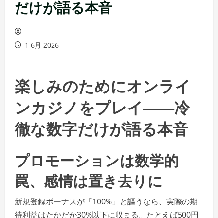
だけが語る本音
1 6月 2026
楽しみのためにオンライ
ンカジノをプレイ――冷
徹な数字だけが語る本音
プロモーションは数学的
罠、感情は置き去りに
新規登録ボーナスが「100%」と謳うなら、実際の期
待利益はたかだか30%以下に収まる。たとえば500円