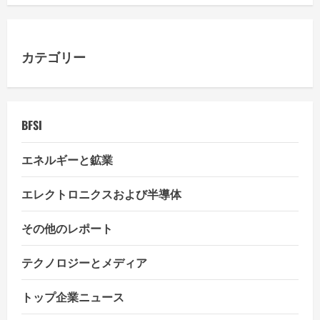
g
a
カテゴリー
t
i
BFSI
o
エネルギーと鉱業
n
エレクトロニクスおよび半導体
その他のレポート
テクノロジーとメディア
トップ企業ニュース