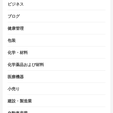
ビジネス
ブログ
健康管理
包装
化学・材料
化学薬品および材料
医療機器
小売り
建設・製造業
自動車産業