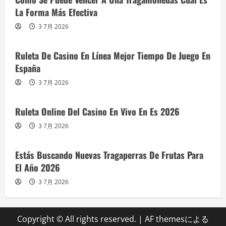
La Forma Más Efectiva
3 7月 2026
Ruleta De Casino En Línea Mejor Tiempo De Juego En
España
3 7月 2026
Ruleta Online Del Casino En Vivo En Es 2026
3 7月 2026
Estás Buscando Nuevas Tragaperras De Frutas Para
El Año 2026
3 7月 2026
Copyright © All rights reserved.
|
AF themesによる