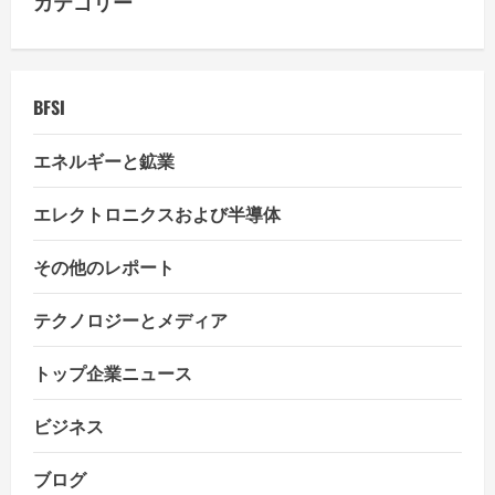
カテゴリー
t
i
BFSI
o
エネルギーと鉱業
n
エレクトロニクスおよび半導体
その他のレポート
テクノロジーとメディア
トップ企業ニュース
ビジネス
ブログ