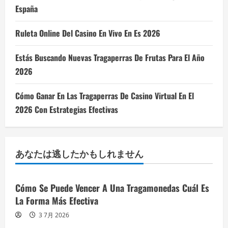
España
Ruleta Online Del Casino En Vivo En Es 2026
Estás Buscando Nuevas Tragaperras De Frutas Para El Año
2026
Cómo Ganar En Las Tragaperras De Casino Virtual En El
2026 Con Estrategias Efectivas
あなたは逃したかもしれません
Cómo Se Puede Vencer A Una Tragamonedas Cuál Es
La Forma Más Efectiva
3 7月 2026