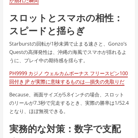
が崩れた瞬間
スロットとスマホの相性：
スピードと揺らぎ
Starburstの回転が1秒未満で止まる速さと、Gonzo’s
Questの高揮発性は、沖縄の海風でスマホが揺れるよ
うに、プレイ中の期待感を揺らす。
PH9999 カジノ ウェルカムボーナス フリースピン100
回付き JP が実際に意味するものは―損失の先取りだ
Because、画面サイズが5.8インチの場合、スロット
のリールが7.3秒で完走するとき、実際の勝率は1/52.4
となり、ほぼ無視できる。
実務的な対策：数字で支配