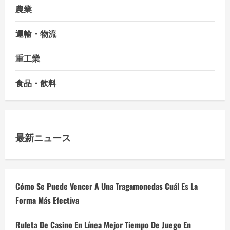
農業
運輸・物流
重工業
食品・飲料
最新ニュース
Cómo Se Puede Vencer A Una Tragamonedas Cuál Es La
Forma Más Efectiva
Ruleta De Casino En Línea Mejor Tiempo De Juego En