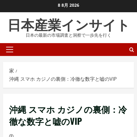
コ
8 8月 2026
ン
日本産業インサイト
テ
ン
日本の最新の市場調査と洞察で一歩先を行く
ツ
に
プ
ス
ラ
キ
イ
ッ
家
マ
プ
沖縄 スマホ カジノの裏側：冷徹な数字と嘘のVIP
リ
し
メ
ま
ニ
す
沖縄 スマホ カジノの裏側：冷
ュ
ー
徹な数字と嘘のVIP