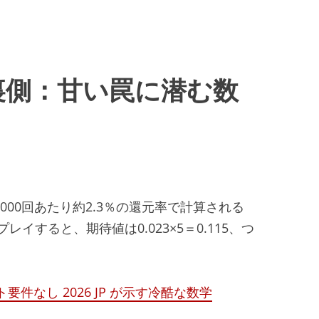
裏側：甘い罠に潜む数
000回あたり約2.3％の還元率で計算される
イすると、期待値は0.023×5＝0.115、つ
s ベット要件なし 2026 JP が示す冷酷な数学