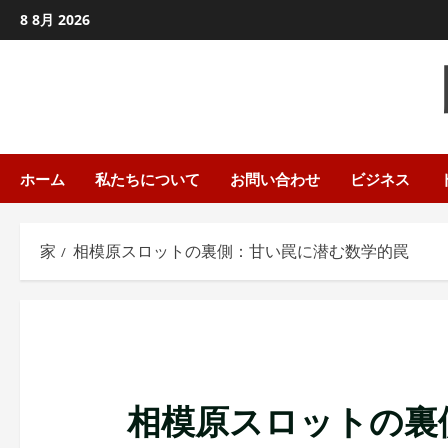
コ
8 8月 2026
ン
テ
ン
ツ
に
ス
ホーム
私たちについて
お問い合わせ
ビジネス
キ
ッ
家
相模原スロットの裏側：甘い罠に潜む数学的罠
プ
し
ま
す
相模原スロットの裏