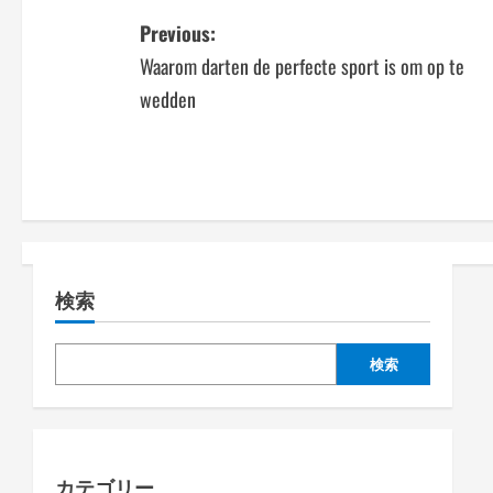
P
Previous:
Waarom darten de perfecte sport is om op te
o
wedden
s
t
n
a
検索
v
i
検索
g
a
カテゴリー