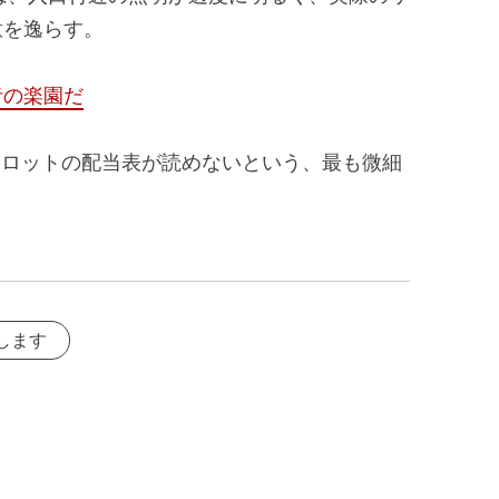
意を逸らす。
者の楽園だ
、スロットの配当表が読めないという、最も微細
します