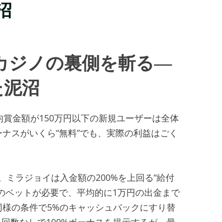
沼
カジノの裏側を斬る―
た泥沼
均賞金額が150万円以下の新規ユーザーは全体
ーナスがいくら“無料”でも、実際の利益はごく
ミラジョイは入金額の200%を上回る“給付
回のベットが必要で、平均的に1万円の出金まで
同様の条件で5%のキャッシュバックにすり替
回数なしで100%ボーナスを提示するが、最