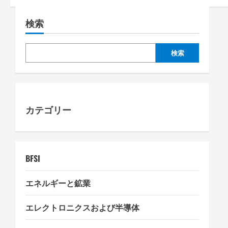
a
検索
v
i
検索
g
a
カテゴリー
t
i
o
BFSI
n
エネルギーと鉱業
エレクトロニクスおよび半導体