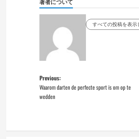
著者について
すべての投稿を表示
P
Previous:
Waarom darten de perfecte sport is om op te
o
wedden
s
t
n