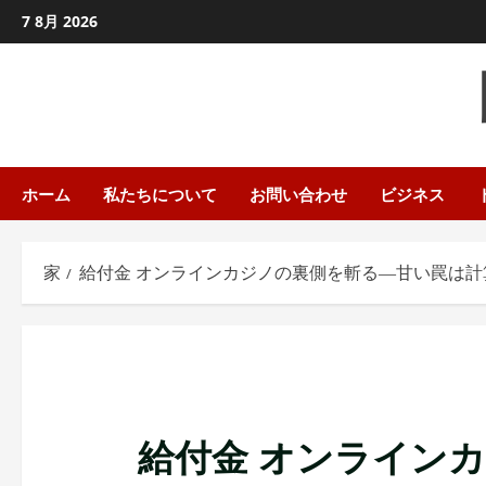
コ
7 8月 2026
ン
テ
ン
ツ
に
ス
ホーム
私たちについて
お問い合わせ
ビジネス
キ
ッ
家
給付金 オンラインカジノの裏側を斬る―甘い罠は計
プ
し
ま
す
給付金 オンライン