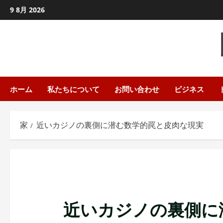
コ
9 8月 2026
ン
テ
ン
ツ
に
ス
ホーム
私たちについて
お問い合わせ
ビジネス
キ
ッ
家
近いカジノの裏側に潜む数学的罠と皮肉な現実
プ
し
ま
す
近いカジノの裏側に