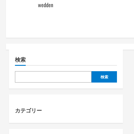
o
wedden
s
t
n
a
検索
v
i
検索
g
a
カテゴリー
t
i