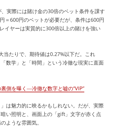
が、実際には賭け金の30倍のベット条件を課す
円＝600円のベットが必要だが、条件は600円
、プレイヤーは実質的に300倍以上の賭けを強い
当たりで、期待値は0.27%以下だ。これ
く「数学」と「時間」という冷徹な現実に直面
裏側を曝く―冷徹な数字と嘘の“VIP”
ノ」は魅力的に映るかもしれない。だが、実際
い照明と、画面上の「gift」文字が赤く点
場のような雰囲気。