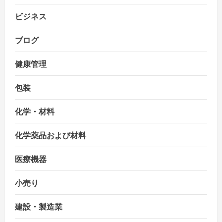
ビジネス
ブログ
健康管理
包装
化学・材料
化学薬品および材料
医療機器
小売り
建設・製造業