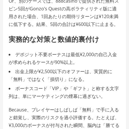
Or、別のケースでは、888casinoで提供された無料ス
ピン5回がGonzo’s Questの高ボラティリティ版に適
用された場合、1回あたりの期待リターンは¥120未満
に低下する。結果、5回の合計は¥600以下に止まる。
実務的な対策と数値的裏付け
デポジット不要ボーナスは最低¥2,000の自己入金
が求められるケースが90%以上。
出金上限が¥2,500以下のオファーは、実質的に
「無料」ではなく「損切り」になる。
ボーナスコード「VIP」や「ギフト」と称する文字
列は、単にマーケティングの煙幕に過ぎない。
Because、プレイヤーはしばしば「無料」で手に入る
と錯覚し、実際のリスクを過小評価する。たとえば、
¥3,000のボーナスが付与された瞬間、脳内は「勝てる