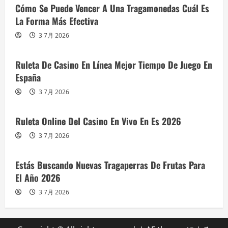
Cómo Se Puede Vencer A Una Tragamonedas Cuál Es
La Forma Más Efectiva
3 7月 2026
Ruleta De Casino En Línea Mejor Tiempo De Juego En
España
3 7月 2026
Ruleta Online Del Casino En Vivo En Es 2026
3 7月 2026
Estás Buscando Nuevas Tragaperras De Frutas Para
El Año 2026
3 7月 2026