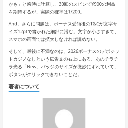
かも」と瞬時に計算し、30回のスピンで¥900の利益
を期待するが、実際の確率は1/200。
And、さらに問題は、ボーナス受領後のT&Cが文字サ
イズ12ptで書かれた細部に潜む。文字が小さすぎて、
スマホの画面では拡大しなければ読めない。
そして、最後に不満なのは、2026ボーナスのデポジッ
トカジノなしという広告文の右上にある、あのチラチ
ラ光る「New」バッジのサイズが微妙にずれていて、
ボタンがクリックできないことだ。
著者について