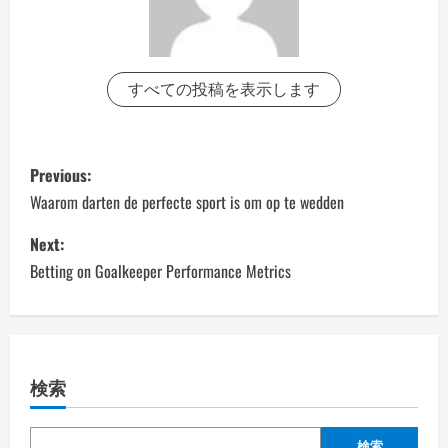
すべての投稿を表示します
P
Previous:
o
Waarom darten de perfecte sport is om op te wedden
s
Next:
Betting on Goalkeeper Performance Metrics
t
n
a
検索
v
検索