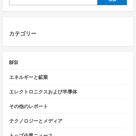
i
g
a
カテゴリー
t
i
BFSI
o
エネルギーと鉱業
n
エレクトロニクスおよび半導体
その他のレポート
テクノロジーとメディア
トップ企業ニュース