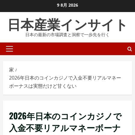
コ
9 8月 2026
ン
日本産業インサイト
テ
ン
日本の最新の市場調査と洞察で一歩先を行く
ツ
に
プ
ス
ラ
キ
イ
ッ
家
マ
プ
2026年日本のコインカジノで入金不要リアルマネー
リ
し
ボーナスは実態だけど甘くない
メ
ま
ニ
す
ュ
ー
2026年日本のコインカジノで
入金不要リアルマネーボーナ