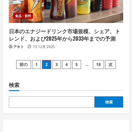
食品・飲料
日本のエナジードリンク市場規模、シェア、ト
レンド、および2025年から2033年までの予測
アキト
15 12月 2025
投
前の
1
2
3
4
5
…
18
次
稿
検索
の
ペ
検索
ー
ジ