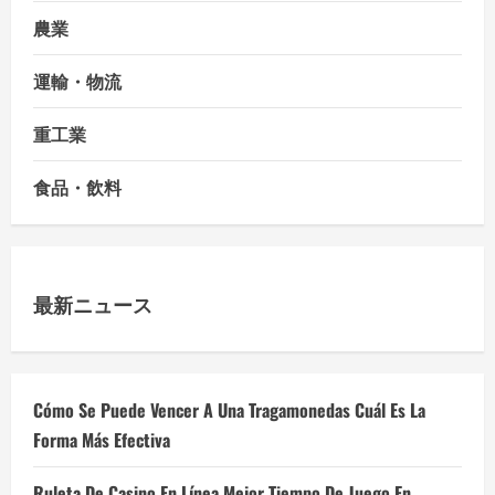
農業
運輸・物流
重工業
食品・飲料
最新ニュース
Cómo Se Puede Vencer A Una Tragamonedas Cuál Es La
Forma Más Efectiva
Ruleta De Casino En Línea Mejor Tiempo De Juego En