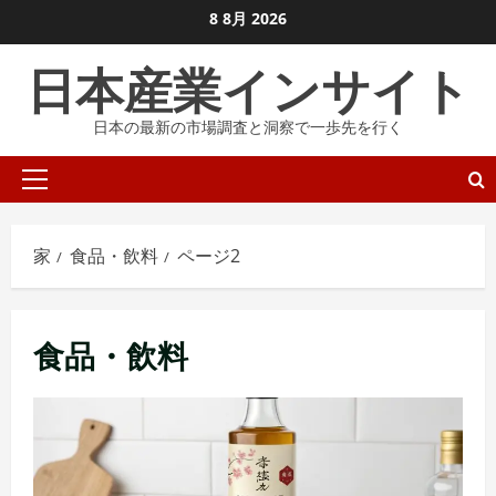
コ
8 8月 2026
ン
日本産業インサイト
テ
ン
日本の最新の市場調査と洞察で一歩先を行く
ツ
に
プ
ス
ラ
キ
イ
ッ
家
食品・飲料
ページ2
マ
プ
リ
し
メ
ま
食品・飲料
ニ
す
ュ
ー