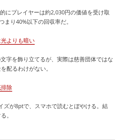
的にプレイヤーは約2,030円の価値を受け取
つまり40%以下の回収率だ。
は光よりも暗い
ft」の文字を飾り立てるが、実際は慈善団体ではな
金を配るわけがない。
底排除
サイズが8ptで、スマホで読むとぼやける。結
する。