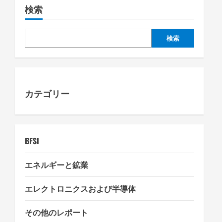
検索
v
i
検索
g
a
カテゴリー
t
i
o
BFSI
n
エネルギーと鉱業
エレクトロニクスおよび半導体
その他のレポート