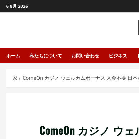
コ
6 8月 2026
ン
テ
ン
ツ
に
ス
ホーム
私たちについて
お問い合わせ
ビジネス
キ
ッ
家
ComeOn カジノ ウェルカムボーナス 入金不要 
プ
し
ま
す
ComeOn カジノ 