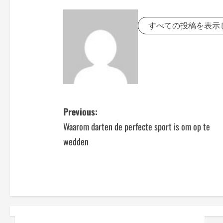
すべての投稿を表示
P
Previous:
Waarom darten de perfecte sport is om op te
o
wedden
s
t
n
a