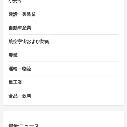
小売り
建設・製造業
自動車産業
航空宇宙および防衛
農業
運輸・物流
重工業
食品・飲料
最新ニュース