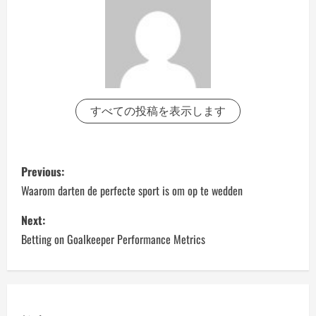
すべての投稿を表示します
P
Previous:
o
Waarom darten de perfecte sport is om op te wedden
s
Next:
Betting on Goalkeeper Performance Metrics
t
n
a