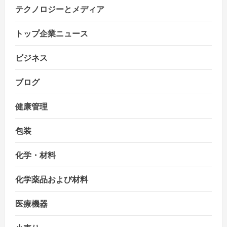
テクノロジーとメディア
トップ企業ニュース
ビジネス
ブログ
健康管理
包装
化学・材料
化学薬品および材料
医療機器