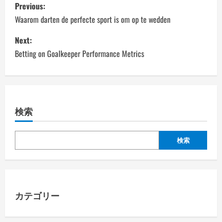
P
Previous:
o
Waarom darten de perfecte sport is om op te wedden
s
Next:
Betting on Goalkeeper Performance Metrics
t
n
a
検索
v
検索
i
g
a
カテゴリー
t