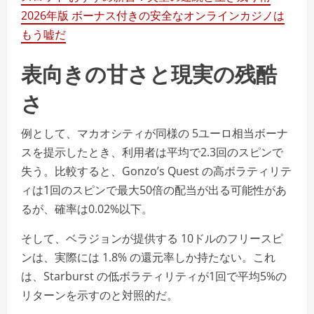
2026年版 ボーナス付きの安全なオンラインカジノは
もう嘘だ
表向きの甘さと現実の残酷
さ
例として、マカオシティが同様の 5ユーロ相当ボーナ
スを提示したとき、利用者は平均で2.3回のスピンで
失う。比較すると、Gonzo’s Quest の高ボラティリテ
ィは1回のスピンで最大50倍の配当が出る可能性があ
るが、確率は0.02%以下。
そして、ベラジョンが提供する 10ドルのフリースピ
ンは、実際には 1.8% の還元率しか持たない。これ
は、Starburst の低ボラティリティが1回で平均5%の
リターンを示すのと対照的だ。