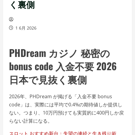
く裏側
1 6月 2026
PHDream カジノ 秘密の
bonus code 入金不要 2026
日本で見抜く裏側
2026年、PHDream が掲げる「入金不要 bonus
code」は、実際には平均で0.4%の期待値しか提供し
ない。つまり、10万円預けても実質的に400円しか戻
らない計算になる。
スロット おすすめ新台：失望の連続と生き残り術