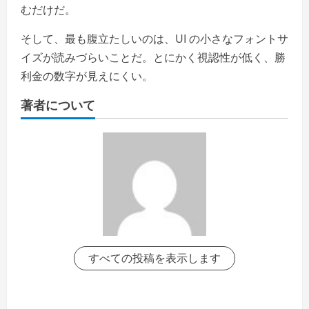
むだけだ。
そして、最も腹立たしいのは、UI の小さなフォントサ
イズが読みづらいことだ。とにかく視認性が低く、勝
利金の数字が見えにくい。
著者について
すべての投稿を表示します