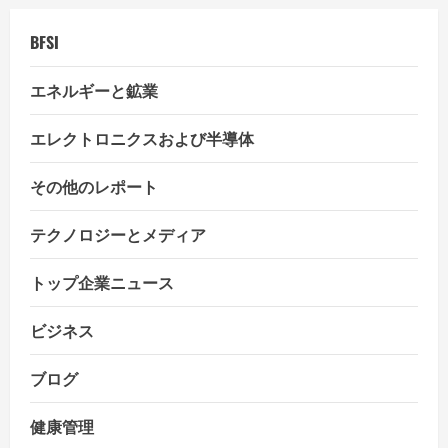
i
BFSI
o
エネルギーと鉱業
n
エレクトロニクスおよび半導体
その他のレポート
テクノロジーとメディア
トップ企業ニュース
ビジネス
ブログ
健康管理