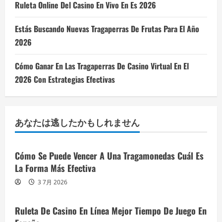
Ruleta Online Del Casino En Vivo En Es 2026
Estás Buscando Nuevas Tragaperras De Frutas Para El Año
2026
Cómo Ganar En Las Tragaperras De Casino Virtual En El
2026 Con Estrategias Efectivas
あなたは逃したかもしれません
Cómo Se Puede Vencer A Una Tragamonedas Cuál Es
La Forma Más Efectiva
3 7月 2026
Ruleta De Casino En Línea Mejor Tiempo De Juego En