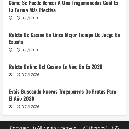
Cómo Se Puede Vencer A Una Tragamonedas Cuál Es
La Forma Más Efectiva
3 7月 2026
Ruleta De Casino En Línea Mejor Tiempo De Juego En
España
3 7月 2026
Ruleta Online Del Casino En Vivo En Es 2026
3 7月 2026
Estás Buscando Nuevas Tragaperras De Frutas Para
El Año 2026
3 7月 2026
Copyright © All rights reserved.
|
AF themesによる