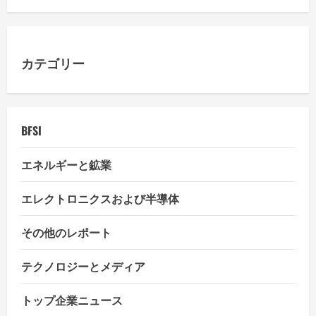
カテゴリー
BFSI
エネルギーと鉱業
エレクトロニクスおよび半導体
その他のレポート
テクノロジーとメディア
トップ企業ニュース