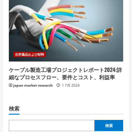
化学薬品および材料
ケーブル製造工場プロジェクトレポート2024:詳
細なプロセスフロー、要件とコスト、利益率
japan market research
1 7月 2024
検索
検索