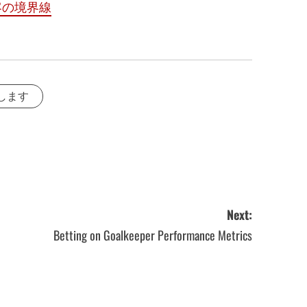
客の境界線
します
Next:
Betting on Goalkeeper Performance Metrics