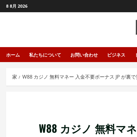
コ
8 8月 2026
ン
テ
ン
ツ
に
ス
ホーム
私たちについて
お問い合わせ
ビジネス
キ
ッ
家
W88 カジノ 無料マネー 入金不要ボーナス JP が裏
プ
し
ま
す
W88 カジノ 無料マ