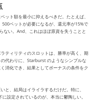
点
はベット額を最小に抑えるべきだ。たとえば、
、500ベットが必要になるが、還元率が15%で
らない。And、これはほぼ原資を失うことと
ボラティリティのスロットは、勝率が高く、期
t の代わりに、Starburst のようなシンプルな
速く消化でき、結果としてボーナスの条件をク
遅いと、結局はイライラするだけだ。特に、
t以下に設定されているのが、本当に鬱陶しい。