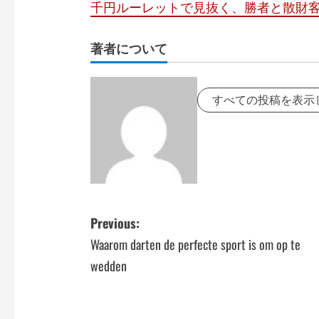
千円ルーレットで見抜く、勝者と散財
著者について
すべての投稿を表示
P
Previous:
Waarom darten de perfecte sport is om op te
o
wedden
s
t