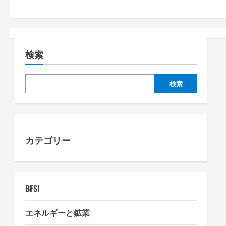
n
a
検索
v
i
検索
g
a
カテゴリー
t
i
o
BFSI
n
エネルギーと鉱業