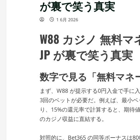
が裏で笑う真実
1 6月 2026
W88 カジノ 無料
JP が裏で笑う真実
数字で見る「無料マネ
まず、W88 が提示する0円入金で手に
3回のベットが必要だ。例えば、最小ベ
り、15%の還元率で計算すると、期待値
のカジノ収益に直結する。
対照的に、Bet365 の同等ボーナスは8