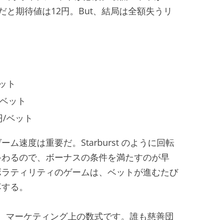
だと期待値は12円。But、結局は全額失うリ
ベット
円/ベット
00円/ベット
速度は重要だ。Starburst のように回転
終わるので、ボーナスの条件を満たすのが早
うな高ボラティリティのゲームは、ベットが進むたび
落する。
く、マーケティング上の数式です。誰も慈善団