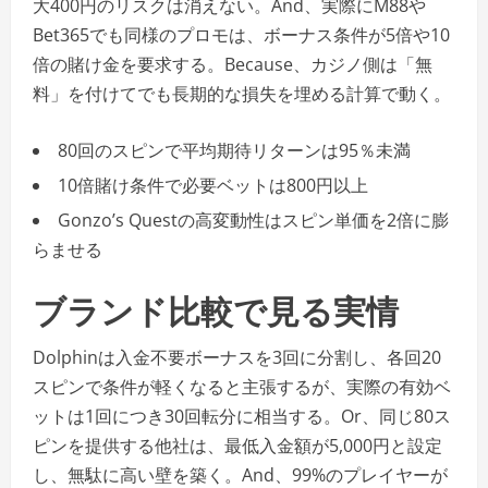
大400円のリスクは消えない。And、実際にM88や
Bet365でも同様のプロモは、ボーナス条件が5倍や10
倍の賭け金を要求する。Because、カジノ側は「無
料」を付けてでも長期的な損失を埋める計算で動く。
80回のスピンで平均期待リターンは95％未満
10倍賭け条件で必要ベットは800円以上
Gonzo’s Questの高変動性はスピン単価を2倍に膨
らませる
ブランド比較で見る実情
Dolphinは入金不要ボーナスを3回に分割し、各回20
スピンで条件が軽くなると主張するが、実際の有効ベ
ットは1回につき30回転分に相当する。Or、同じ80ス
ピンを提供する他社は、最低入金額が5,000円と設定
し、無駄に高い壁を築く。And、99%のプレイヤーが