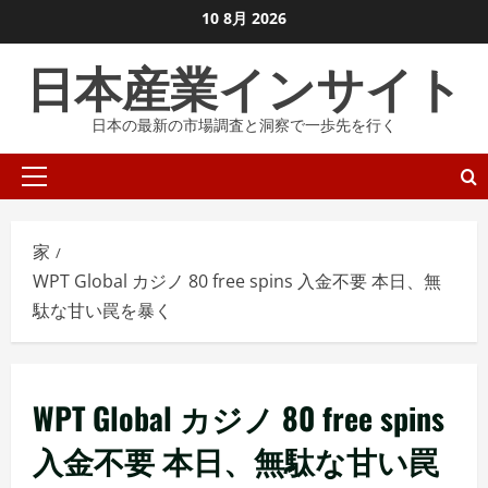
コ
10 8月 2026
ン
日本産業インサイト
テ
ン
日本の最新の市場調査と洞察で一歩先を行く
ツ
に
プ
ス
ラ
キ
イ
ッ
家
マ
プ
WPT Global カジノ 80 free spins 入金不要 本日、無
リ
し
駄な甘い罠を暴く
メ
ま
ニ
す
ュ
ー
WPT Global カジノ 80 free spins
入金不要 本日、無駄な甘い罠