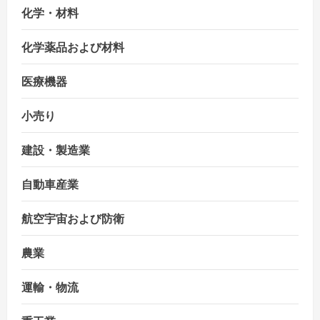
化学・材料
化学薬品および材料
医療機器
小売り
建設・製造業
自動車産業
航空宇宙および防衛
農業
運輸・物流