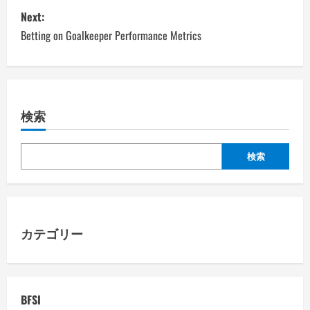
s
Next:
Betting on Goalkeeper Performance Metrics
t
n
a
検索
v
検索
i
g
a
カテゴリー
t
i
BFSI