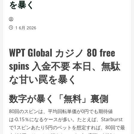
を暴く
1 6月 2026
WPT Global カジノ 80 free
spins 入金不要 本日、無駄
な甘い罠を暴く
数字が暴く「無料」裏側
80回のスピンは、平均回転単価が0円でも期待値
は-0.15％になるケースが多い。たとえば、Starburst
で1スピンあたり5円のベットを想定すれば、80回で最