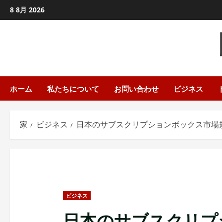
コ
8 8月 2026
ン
テ
ン
ツ
に
ス
ホーム
私たちについて
お問い合わせ
ビジネス
キ
ッ
家
ビジネス
日本のサブスクリプションボックス市場規模
プ
し
ま
す
ビジネス
日本のサブスクリプ