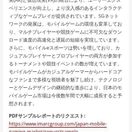
実(AR)と仮想現実(VR)の統合により、ユーザーエクス
ペリエンスが向上し、より没入感のあるインタラクテ
ィブなゲームプレイが提供されています。5Gネット
ワークの発展は、モバイルゲームの環境も変革してお
り、マルチプレイヤーや競技ゲームに不可欠なダウン
ロード速度の高速化と遅延の短縮を実現しています。
さらに、モバイルeスポーツは勢いを増しており、カ
ジュアルプレイヤーとプロプレイヤーの両方が参加す
るトーナメントや競技イベントの数が増えています。
モバイルゲームがカジュアルゲーマーからハードコア
なファンまで多様な視聴者を魅了し続け、テクノロジ
ーとゲームデザインの継続的な進歩により、日本のモ
バイルゲーム市場は今後数年間で大幅に成長すると予
想されます。
PDFサンプルレポートのリクエスト:
https://www.imarcgroup.com/japan-mobile-
gaming-market/requestsample