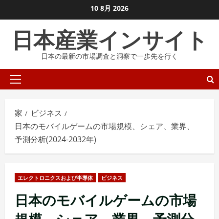
コ
10 8月 2026
ン
日本産業インサイト
テ
ン
日本の最新の市場調査と洞察で一歩先を行く
ツ
に
プ
ス
ラ
キ
イ
ッ
家
ビジネス
マ
プ
日本のモバイルゲームの市場規模、シェア、業界、
リ
し
予測分析(2024-2032年)
メ
ま
ニ
す
ュ
エレクトロニクスおよび半導体
ビジネス
ー
日本のモバイルゲームの市場
規模、シェア、業界、予測分