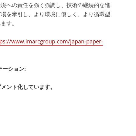
環境への責任を強く強調し、技術の継続的な進
市場を牽引し、より環境に優しく、より循環型
れます。
tps://www.imarcgroup.com/japan-paper-
テーション
:
グメント化しています。