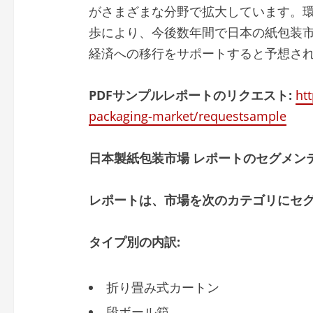
がさまざまな分野で拡大しています。
歩により、今後数年間で日本の紙包装
経済への移行をサポートすると予想さ
PDF
サンプルレポートのリクエスト
:
ht
packaging-market/requestsample
日本製紙包装市場
レポートのセグメン
レポートは、市場を次のカテゴリにセ
タイプ別の内訳
:
折り畳み式カートン
段ボール箱