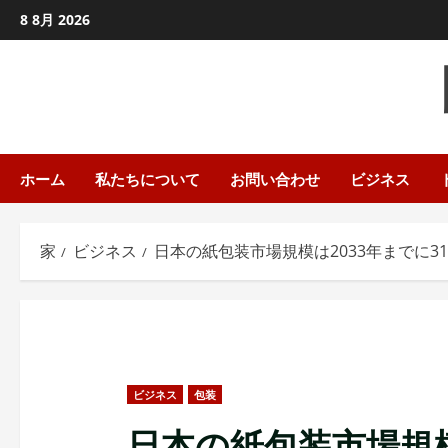
コ
8 8月 2026
ン
テ
ン
ツ
に
ス
ホーム
私たちについて
お問い合わせ
ビジネス
キ
ッ
家
ビジネス
日本の紙包装市場規模は2033年までに31
プ
し
ま
す
ビジネス
包装
日本の紙包装市場規模は