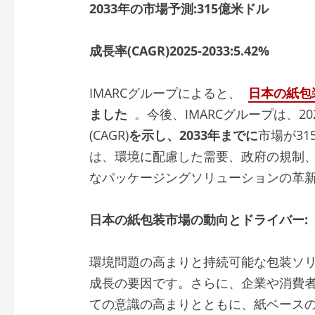
2033
年の市場予測
:315
億米ドル
成長率
(CAGR)2025-2033:5.42%
IMARCグループによると、
日本の紙包
ました
。今後、IMARCグループは、20
(CAGR)
を示し、
2033
年までに
市場が3
は、環境に配慮した需要、政府の規制
なパッケージングソリューションの革
日本の紙包装市場の動向とドライバー
:
環境問題の高まりと持続可能な包装ソ
成長の要因です。さらに、企業や消費
ての意識の高まりとともに、紙ベース