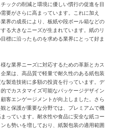
スチックの削減と環境に優しい慣行の促進を目
の需要がさらに高まっています。これに加え
料業界の成長により、板紙や段ボール箱などの
対する大きなニーズが生まれています。紙のリ
の目標に沿ったものを求める業界にとって好ま
多様な業界ニーズに対応するための革新とカス
。企業は、高品質で軽量で耐久性のある紙包装
度な製造技術に多額の投資を行っています。デ
力的でカスタマイズ可能なパッケージデザイン
と顧客エンゲージメントが向上しました。さら
美観と保護が重要な分野では、プレミアムで機
高まっています。耐水性や食品に安全な紙コー
ョンも勢いを増しており、紙製包装の適用範囲