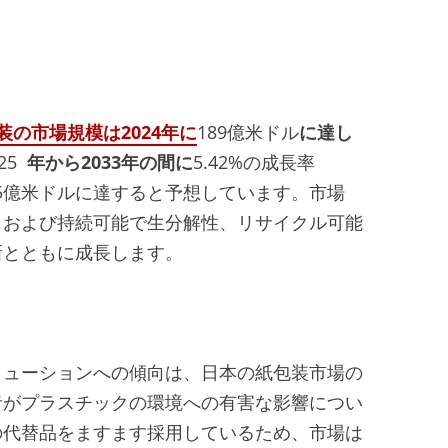
装の市場規模は
2024
年に
189億米ドル
に達し
25
年から
2033
年の間に
5.42%の成長率
15億米ドルに達すると予想しています。市場
、および持続可能で生分解性、リサイクル可能
新とともに成長します。
リューションへの傾向は、日本の紙包装市場の
者がプラスチックの環境への有害な影響につい
の代替品をますます採用しているため、市場は