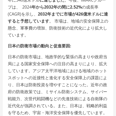
年に340億米ドル
に達しました
。今後、IMARCグルー
プは、 2024
年から
2032
年の間に
2.52%
の成長率
(CAGR)を示し、
2032
年までに市場が
426
億米ドルに達
すると予想しています
。 市場は、地域の安全保障上の
懸念、軍事費の増加、防衛技術の近代化により拡大し
ています。
日本の防衛市場の動向と促進要因
:
日本の防衛市場は、地政学的な緊張の高まりや政府当
局による国家安全保障への注目の高まりにより、拡大
しています。アジア太平洋地域における地域のホット
スポットへの近接性と進化する安全保障上の課題によ
り、日本は防衛投資を増やすことになった。近年の政
府の防衛政策では、ミサイル防衛システム、サイバー
戦能力、次世代戦闘機などの先進技術による自衛隊の
近代化が強調されている。また、日本は、戦略的利益
を守るため、宇宙・海洋安全保障を優先しています。