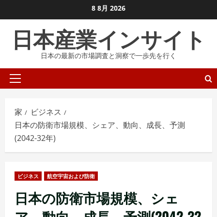
コ
8 8月 2026
ン
日本産業インサイト
テ
ン
日本の最新の市場調査と洞察で一歩先を行く
ツ
に
プ
ス
ラ
キ
イ
ッ
家
ビジネス
マ
プ
日本の防衛市場規模、シェア、動向、成長、予測
リ
し
(2042-32年)
メ
ま
ニ
す
ュ
ビジネス
航空宇宙および防衛
ー
日本の防衛市場規模、シェ
ア、動向、成長、予測(2042-32