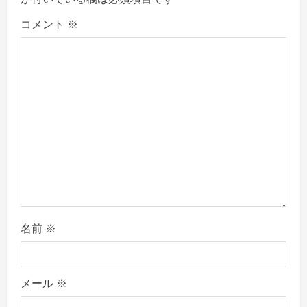
g
コメント
※
a
t
i
o
n
名前
※
メール
※