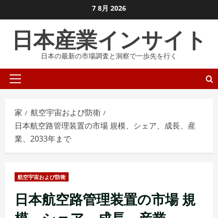
コ
7 8月 2026
ン
日本産業インサイト
テ
ン
日本の最新の市場調査と洞察で一歩先を行く
ツ
に
プ
ス
ラ
キ
イ
ッ
家
航空宇宙および防衛
マ
プ
日本航空路管理装置の市場 規模、シェア、成長、産
リ
し
業、2033年まで
メ
ま
ニ
す
ュ
航空宇宙および防衛
ー
日本航空路管理装置の市場 規
模、シェア、成長、産業、