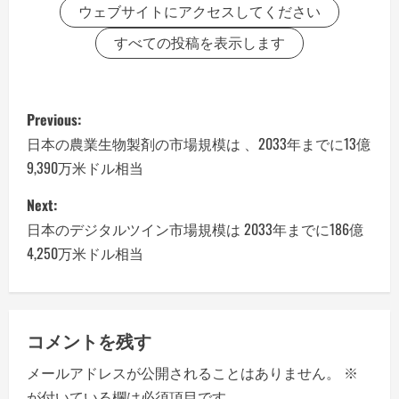
ウェブサイトにアクセスしてください
すべての投稿を表示します
P
Previous:
o
日本の農業生物製剤の市場規模は 、2033年までに13億
9,390万米ドル相当
s
Next:
t
日本のデジタルツイン市場規模は 2033年までに186億
n
4,250万米ドル相当
a
v
コメントを残す
i
メールアドレスが公開されることはありません。
※
が付いている欄は必須項目です