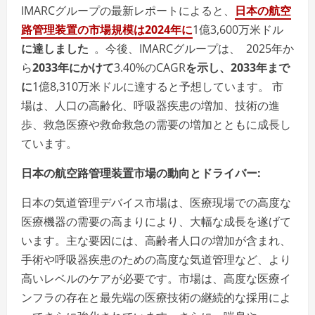
IMARCグループの最新レポートによると、
日本の航空
路管理装置の市場規模は
2024
年に
1億3,600万米ドル
に達しました
。今後、IMARCグループは、 2025年か
ら
2033
年にかけて
3.40%のCAGR
を示し、
2033
年まで
に
1億8,310万米ドルに達すると予想しています。 市
場は、人口の高齢化、呼吸器疾患の増加、技術の進
歩、救急医療や救命救急の需要の増加とともに成長し
ています。
日本の航空路管理装置市場の動向とドライバー
:
日本の気道管理デバイス市場は、医療現場での高度な
医療機器の需要の高まりにより、大幅な成長を遂げて
います。主な要因には、高齢者人口の増加が含まれ、
手術や呼吸器疾患のための高度な気道管理など、より
高いレベルのケアが必要です。市場は、高度な医療イ
ンフラの存在と最先端の医療技術の継続的な採用によ