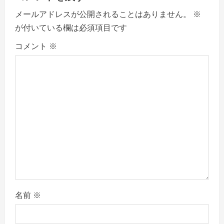
v
メールアドレスが公開されることはありません。
※
i
が付いている欄は必須項目です
g
コメント
※
a
t
i
o
n
名前
※