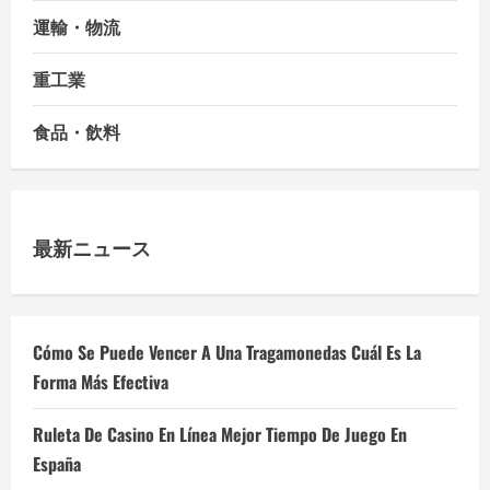
運輸・物流
重工業
食品・飲料
最新ニュース
Cómo Se Puede Vencer A Una Tragamonedas Cuál Es La
Forma Más Efectiva
Ruleta De Casino En Línea Mejor Tiempo De Juego En
España