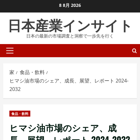
コ
8 8月 2026
ン
日本産業インサイト
テ
ン
日本の最新の市場調査と洞察で一歩先を行く
ツ
に
プ
ス
ラ
キ
イ
ッ
家
食品・飲料
マ
プ
ヒマシ油市場のシェア、成長、展望、レポート 2024-
リ
し
2032
メ
ま
ニ
す
ュ
食品・飲料
ー
ヒマシ油市場のシェア、成
長、展望、レポート 2024-2032