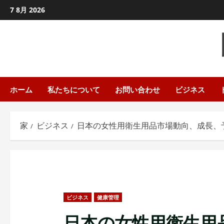
コ
7 8月 2026
ン
テ
ン
ツ
に
ス
ホーム
私たちについて
お問い合わせ
ビジネス
キ
ッ
家
ビジネス
日本の女性用衛生用品市場動向、成長、予測2
プ
し
ま
す
ビジネス
健康管理
日本の女性用衛生用