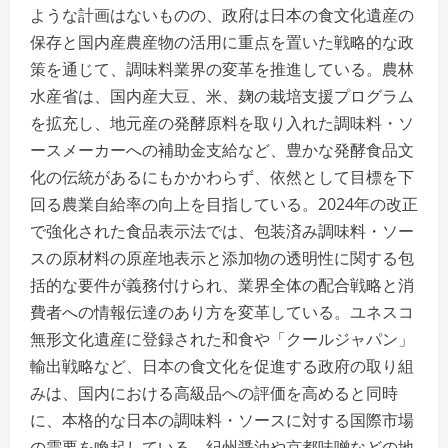
ような計画はないものの、政府は日本の食文化遺産の
保存と国内産農産物の活用に重点を置いた戦略的な政
策を通じて、調味料業界の変革を推進している。農林
水産省は、国内産大豆、米、麹の栽培支援プログラム
を拡充し、地元産の発酵原料を取り入れた調味料・ソ
ースメーカーへの補助金支給など、豊かな発酵食品文
化の伝統があるにもかかわらず、依然として目標を下
回る農業自給率の向上を目指している。2024年の改正
で強化された食品表示法では、包装済み調味料・ソー
スの原材料の原産地表示と添加物の透明性に関する包
括的な要件が義務付けられ、業界全体の配合戦略と消
費者への情報伝達のあり方を変革している。ユネスコ
無形文化遺産に登録された和食や「クールジャパン」
輸出戦略など、日本の食文化を促進する政府の取り組
みは、国内における高級品への評価を高めると同時
に、本格的な日本の調味料・ソースに対する国際市場
の需要を喚起している。紀州醤油や京都味噌などの地