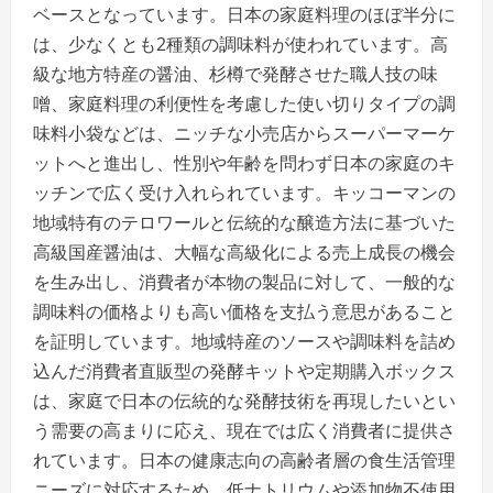
ベースとなっています。日本の家庭料理のほぼ半分に
は、少なくとも2種類の調味料が使われています。高
級な地方特産の醤油、杉樽で発酵させた職人技の味
噌、家庭料理の利便性を考慮した使い切りタイプの調
味料小袋などは、ニッチな小売店からスーパーマーケ
ットへと進出し、性別や年齢を問わず日本の家庭のキ
ッチンで広く受け入れられています。キッコーマンの
地域特有のテロワールと伝統的な醸造方法に基づいた
高級国産醤油は、大幅な高級化による売上成長の機会
を生み出し、消費者が本物の製品に対して、一般的な
調味料の価格よりも高い価格を支払う意思があること
を証明しています。地域特産のソースや調味料を詰め
込んだ消費者直販型の発酵キットや定期購入ボックス
は、家庭で日本の伝統的な発酵技術を再現したいとい
う需要の高まりに応え、現在では広く消費者に提供さ
れています。日本の健康志向の高齢者層の食生活管理
ニーズに対応するため、低ナトリウムや添加物不使用