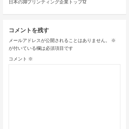
日本の3Dプリンティング企業トップ12
n
a
コメントを残す
v
メールアドレスが公開されることはありません。
※
i
が付いている欄は必須項目です
g
コメント
※
a
t
i
o
n