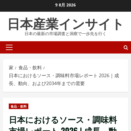
コ
9 8月 2026
ン
日本産業インサイト
テ
ン
日本の最新の市場調査と洞察で一歩先を行く
ツ
に
プ
ス
ラ
キ
イ
ッ
家
食品・飲料
マ
プ
日本におけるソース・調味料市場レポート 2026 | 成
リ
し
長、動向、および2034年までの需要
メ
ま
ニ
す
ュ
食品・飲料
ー
日本におけるソース・調味料
市場レポート 2026 | 成長、動