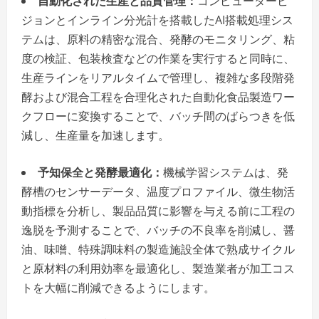
自動化された生産と品質管理：
コンピュータービ
ジョンとインライン分光計を搭載したAI搭載処理シス
テムは、原料の精密な混合、発酵のモニタリング、粘
度の検証、包装検査などの作業を実行すると同時に、
生産ラインをリアルタイムで管理し、複雑な多段階発
酵および混合工程を合理化された自動化食品製造ワー
クフローに変換することで、バッチ間のばらつきを低
減し、生産量を加速します。
予知保全と発酵最適化：
機械学習システムは、発
酵槽のセンサーデータ、温度プロファイル、微生物活
動指標を分析し、製品品質に影響を与える前に工程の
逸脱を予測することで、バッチの不良率を削減し、醤
油、味噌、特殊調味料の製造施設全体で熟成サイクル
と原材料の利用効率を最適化し、製造業者が加工コス
トを大幅に削減できるようにします。