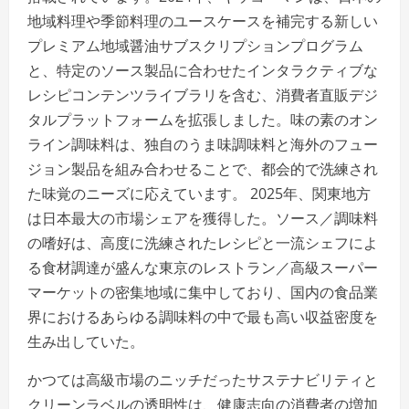
地域料理や季節料理のユースケースを補完する新しい
プレミアム地域醤油サブスクリプションプログラム
と、特定のソース製品に合わせたインタラクティブな
レシピコンテンツライブラリを含む、消費者直販デジ
タルプラットフォームを拡張しました。味の素のオン
ライン調味料は、独自のうま味調味料と海外のフュー
ジョン製品を組み合わせることで、都会的で洗練され
た味覚のニーズに応えています。 2025年、関東地方
は日本最大の市場シェアを獲得した。ソース／調味料
の嗜好は、高度に洗練されたレシピと一流シェフによ
る食材調達が盛んな東京のレストラン／高級スーパー
マーケットの密集地域に集中しており、国内の食品業
界におけるあらゆる調味料の中で最も高い収益密度を
生み出していた。
かつては高級市場のニッチだったサステナビリティと
クリーンラベルの透明性は、健康志向の消費者の増加