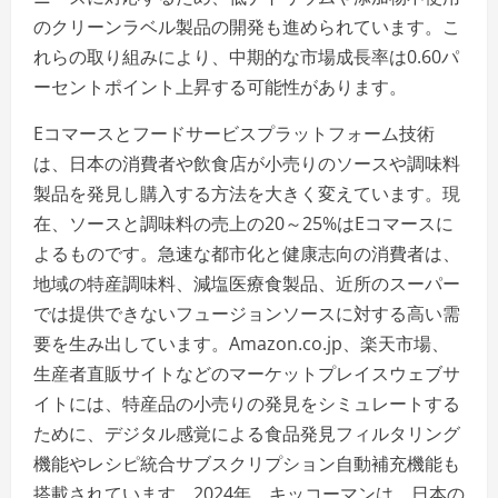
のクリーンラベル製品の開発も進められています。こ
れらの取り組みにより、中期的な市場成長率は0.60パ
ーセントポイント上昇する可能性があります。
Eコマースとフードサービスプラットフォーム技術
は、日本の消費者や飲食店が小売りのソースや調味料
製品を発見し購入する方法を大きく変えています。現
在、ソースと調味料の売上の20～25%はEコマースに
よるものです。急速な都市化と健康志向の消費者は、
地域の特産調味料、減塩医療食製品、近所のスーパー
では提供できないフュージョンソースに対する高い需
要を生み出しています。Amazon.co.jp、楽天市場、
生産者直販サイトなどのマーケットプレイスウェブサ
イトには、特産品の小売りの発見をシミュレートする
ために、デジタル感覚による食品発見フィルタリング
機能やレシピ統合サブスクリプション自動補充機能も
搭載されています。2024年、キッコーマンは、日本の