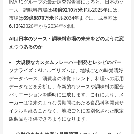
IMARCグループの最新調査報告書によると、日本のソ
ース・調味料市場は
40億9210万米ドル
2025年には、
市場は
69億8870万米ドル
2034年までに、成長率は
6.13%
2026年から2034年の間。
AIは日本のソース・調味料市場の未来をどのように変
えつつあるのか
大規模なカスタムフレーバー開発とレシピのパー
ソナライズ：
AIアルゴリズムは、地域ごとの味覚嗜好
データベース、消費者の味覚トレンド、料理への応用
データなどを分析し、革新的なソースや調味料の配合
バリエーションを瞬時に生成します。これにより、メ
ーカーは従来のような長期間にわたる食品科学開発サ
イクルを経ることなく、地域ごとに差別化された限定
版製品を提供できるようになります。