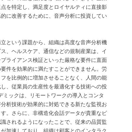
題点を特定し、満足度とロイヤルティに直接影
系的に改善するために、音声分析に投資してい
両立という課題から、組織は高度な音声分析機
ビス、ヘルスケア、通信などの規制産業は、イ
ンプライアンス検証といった厳格な要件に直面
の要件を効果的に満たすことができません。労
ッフを比例的に増加させることなく、人間の能
化し、従業員の生産性を最適化する技術への投
パンデミックは、リモートワークの導入とコンタ
声分析技術が効果的に対処できる新たな監視お
ます。さらに、非構造化会話データが貴重なビ
認識されるようになったことで、従来の品質監
入が加速しており、組織は顧客とのインタラク