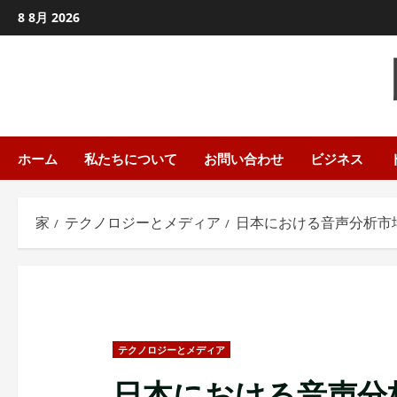
コ
8 8月 2026
ン
テ
ン
ツ
に
ス
ホーム
私たちについて
お問い合わせ
ビジネス
キ
ッ
家
テクノロジーとメディア
日本における音声分析市場
プ
し
ま
す
テクノロジーとメディア
日本における音声分