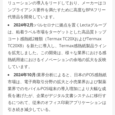
リューションの導入をリードしており、メーカーはコ
ンプライアンス要件を満たすために高度なBPAフリー
代替品を開発しています。
2024年2月:
バルセロナに拠点を置くLectaグループ
は、粘着ラベル市場をターゲットとした高品質トップ
コート感熱紙2種類（Termax TC20XおよびTermax
TC20XB）を新たに導入し、Termax感熱紙製品ライン
を拡充しました。この開発は、様々な業界における感
熱紙用途におけるイノベーションの余地の拡大を反映
しています。
2024年10月:
業界分析によると、日本のPOS感熱紙
市場は、電子商取引分野の拡大と小売業界および製薬
業界でのモバイルPOS端末の導入増加により大幅な成
長を遂げたが、企業がデジタル文書システムに移行す
るにつれて、従来のオフィス印刷アプリケーションは
引き続き減少している。