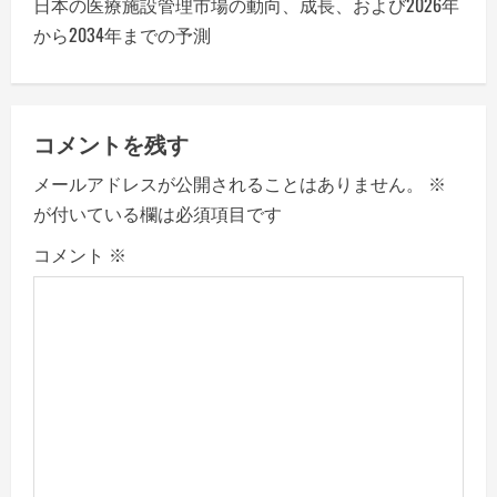
日本の医療施設管理市場の動向、成長、および2026年
n
から2034年までの予測
a
v
コメントを残す
i
メールアドレスが公開されることはありません。
※
が付いている欄は必須項目です
g
コメント
※
a
t
i
o
n