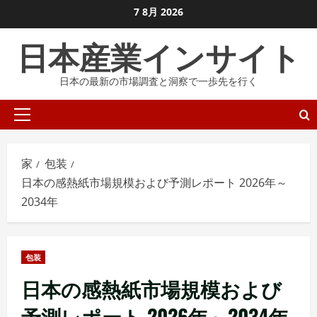
コ
7 8月 2026
ン
日本産業インサイト
テ
ン
日本の最新の市場調査と洞察で一歩先を行く
ツ
に
プ
ス
ラ
キ
イ
ッ
家
包装
マ
プ
日本の感熱紙市場規模および予測レポート 2026年～
リ
し
2034年
メ
ま
ニ
す
ュ
包装
ー
日本の感熱紙市場規模および
予測レポート 2026年～2034年