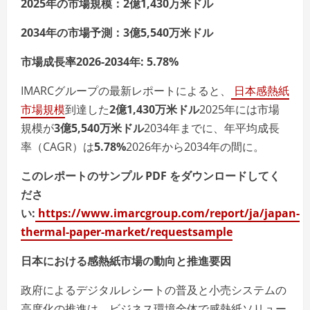
2025年の市場規模：2億1,430万米ドル
2034年の市場予測：3億5,540万米ドル
市場成長率2026-2034年: 5.78%
IMARCグループの最新レポートによると、
日本感熱紙
市場規模
到達した
2億1,430万米ドル
2025年には市場
規模が
3億5,540万米ドル
2034年までに、年平均成長
率（CAGR）は
5.78%
2026年から2034年の間に。
このレポートのサンプル PDF をダウンロードしてく
ださ
い:
https://www.imarcgroup.com/report/ja/japan-
thermal-paper-market/requestsample
日本における感熱紙市場の動向と推進要因
政府によるデジタルレシートの普及と小売システムの
高度化の推進は、ビジネス環境全体で感熱紙ソリュー