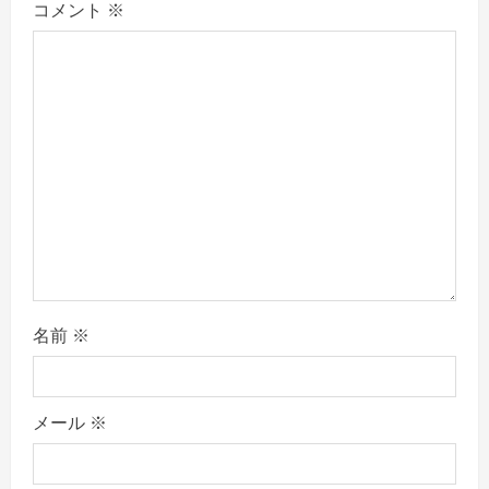
コメント
※
a
t
i
o
n
名前
※
メール
※