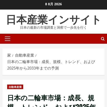
コ
8 8月 2026
ン
日本産業インサイト
テ
ン
日本の最新の市場調査と洞察で一歩先を行く
ツ
に
プ
ス
ラ
キ
イ
ッ
家
自動車産業
マ
プ
日本の二輪車市場：成長、規模、トレンド、および
リ
し
2025年から2033年までの予測
メ
ま
ニ
す
ュ
自動車産業
ー
日本の二輪車市場：成長、規
模、トレンド、および2025年