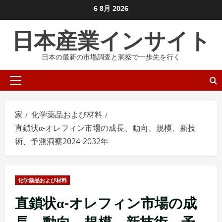
コ
6 8月 2026
ン
日本産業インサイト
テ
ン
日本の最新の市場調査と洞察で一歩先を行く
ツ
に
プ
ス
ラ
キ
イ
ッ
家
化学薬品および材料
マ
プ
直鎖状α-オレフィン市場の成長、動向、規模、新技
リ
し
術、予測洞察2024-2032年
メ
ま
ニ
す
ュ
化学薬品および材料
ー
直鎖状α-オレフィン市場の成
長、動向、規模、新技術、予