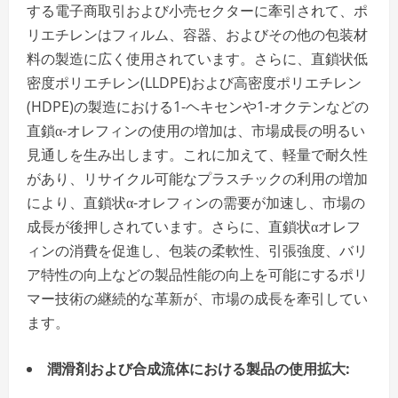
する電子商取引および小売セクターに牽引されて、ポ
リエチレンはフィルム、容器、およびその他の包装材
料の製造に広く使用されています。さらに、直鎖状低
密度ポリエチレン(LLDPE)および高密度ポリエチレン
(HDPE)の製造における1-ヘキセンや1-オクテンなどの
直鎖α-オレフィンの使用の増加は、市場成長の明るい
見通しを生み出します。これに加えて、軽量で耐久性
があり、リサイクル可能なプラスチックの利用の増加
により、直鎖状α-オレフィンの需要が加速し、市場の
成長が後押しされています。さらに、直鎖状αオレフ
ィンの消費を促進し、包装の柔軟性、引張強度、バリ
ア特性の向上などの製品性能の向上を可能にするポリ
マー技術の継続的な革新が、市場の成長を牽引してい
ます。
潤滑剤および合成流体における製品の使用拡大
: