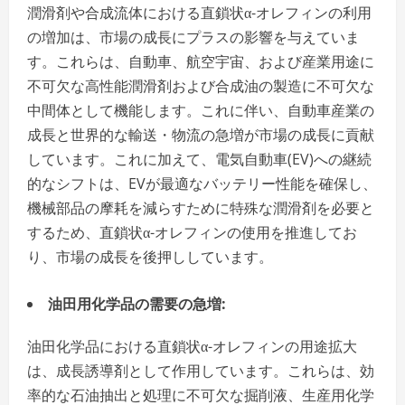
潤滑剤や合成流体における直鎖状α-オレフィンの利用
の増加は、市場の成長にプラスの影響を与えていま
す。これらは、自動車、航空宇宙、および産業用途に
不可欠な高性能潤滑剤および合成油の製造に不可欠な
中間体として機能します。これに伴い、自動車産業の
成長と世界的な輸送・物流の急増が市場の成長に貢献
しています。これに加えて、電気自動車(EV)への継続
的なシフトは、EVが最適なバッテリー性能を確保し、
機械部品の摩耗を減らすために特殊な潤滑剤を必要と
するため、直鎖状α-オレフィンの使用を推進してお
り、市場の成長を後押ししています。
油田用化学品の需要の急増
:
油田化学品における直鎖状α-オレフィンの用途拡大
は、成長誘導剤として作用しています。これらは、効
率的な石油抽出と処理に不可欠な掘削液、生産用化学