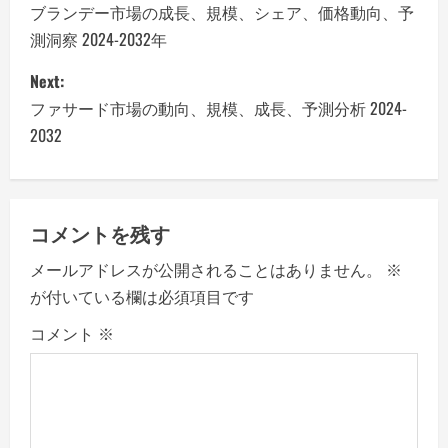
o
ブランデー市場の成長、規模、シェア、価格動向、予
測洞察 2024-2032年
s
Next:
t
ファサード市場の動向、規模、成長、予測分析 2024-
n
2032
a
v
コメントを残す
i
メールアドレスが公開されることはありません。
※
が付いている欄は必須項目です
g
コメント
※
a
t
i