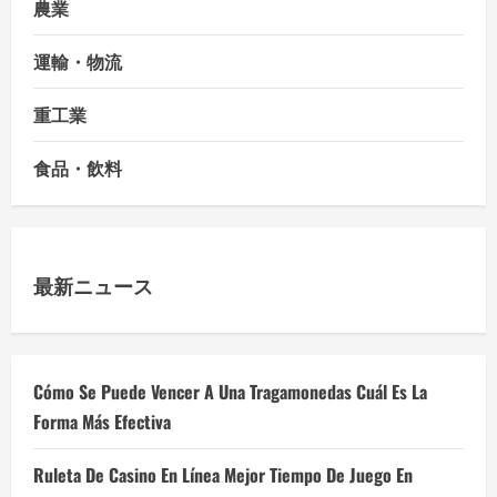
農業
運輸・物流
重工業
食品・飲料
最新ニュース
Cómo Se Puede Vencer A Una Tragamonedas Cuál Es La
Forma Más Efectiva
Ruleta De Casino En Línea Mejor Tiempo De Juego En