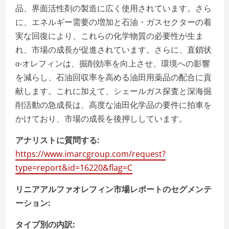
品、界面活性剤の製造に広く使用されています。さら
に、エネルギー需要の増加と石油・ガスセクターの着
実な回復により、これらの化学物質の必要性が生ま
れ、市場の成長が促進されています。さらに、直鎖状
α-オレフィンは、掘削効率を向上させ、環境への影響
を減らし、石油回収率を高める油田用薬品の配合に貢
献します。これに加えて、シェールガス探査と深海掘
削活動の急成長は、高度な油田化学品の要件に拍車を
かけており、市場の成長を後押ししています。
アナリストに質問する:
https://www.imarcgroup.com/request?
type=report&id=16220&flag=C
リニアアルファオレフィン市場レポートのセグメンテ
ーション:
タイプ別の内訳: