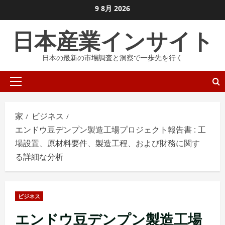
コ
9 8月 2026
ン
日本産業インサイト
テ
ン
日本の最新の市場調査と洞察で一歩先を行く
ツ
に
プ
ス
ラ
キ
イ
ッ
家
ビジネス
マ
プ
エンドウ豆デンプン製造工場プロジェクト報告書 : 工
リ
し
場設置、原材料要件、製造工程、および財務に関す
メ
ま
る詳細な分析
ニ
す
ュ
ー
ビジネス
エンドウ豆デンプン製造工場