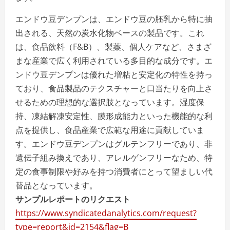
エンドウ豆デンプンは、エンドウ豆の胚乳から特に抽
出される、天然の炭水化物ベースの製品です。これ
は、食品飲料（F&B）、製薬、個人ケアなど、さまざ
まな産業で広く利用されている多目的な成分です。エ
ンドウ豆デンプンは優れた増粘と安定化の特性を持っ
ており、食品製品のテクスチャーと口当たりを向上さ
せるための理想的な選択肢となっています。湿度保
持、凍結解凍安定性、膜形成能力といった機能的な利
点を提供し、食品産業で広範な用途に貢献していま
す。エンドウ豆デンプンはグルテンフリーであり、非
遺伝子組み換えであり、アレルゲンフリーなため、特
定の食事制限や好みを持つ消費者にとって望ましい代
替品となっています。
サンプルレポートのリクエスト
https://www.syndicatedanalytics.com/request?
type=report&id=2154&flag=B