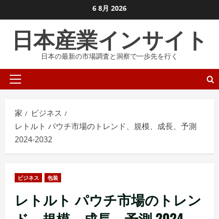
コ
6 8月 2026
ン
日本産業インサイト
テ
ン
日本の最新の市場調査と洞察で一歩先を行く
ツ
に
プ
ス
ラ
キ
イ
ッ
家
ビジネス
マ
プ
レトルト パウチ市場のトレンド、規模、成長、予測
リ
し
2024-2032
メ
ま
ニ
す
ュ
ビジネス
包装
ー
レトルト パウチ市場のトレン
ド、規模、成長、予測 2024-