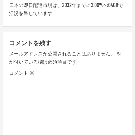
日本の即日配達市場は、2032年までに3.00%のCAGRで
t
活況を呈しています
n
a
コメントを残す
v
メールアドレスが公開されることはありません。
※
i
が付いている欄は必須項目です
g
コメント
※
a
t
i
o