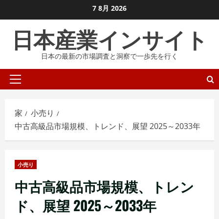
コ
7 8月 2026
ン
日本産業インサイト
テ
ン
日本の最新の市場調査と洞察で一歩先を行く
ツ
に
プ
ス
ラ
キ
イ
ッ
家
小売り
マ
プ
中古高級品市場規模、トレンド、展望 2025～2033年
リ
し
メ
ま
ニ
す
小売り
ュ
中古高級品市場規模、トレン
ー
ド、展望 2025～2033年