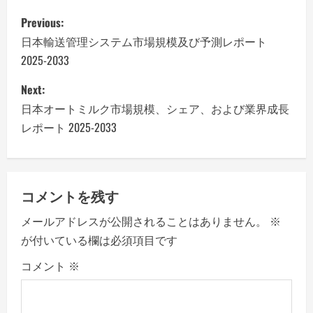
P
Previous:
o
日本輸送管理システム市場規模及び予測レポート
2025-2033
s
Next:
t
日本オートミルク市場規模、シェア、および業界成長
n
レポート 2025-2033
a
v
コメントを残す
i
メールアドレスが公開されることはありません。
※
が付いている欄は必須項目です
g
コメント
※
a
t