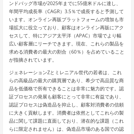
ンドバッグ市場が2025年までに55億米ドルに達し、
年間平均成長率（CAGR）3.5％で成長すると予測して
います。オンライン再販プラットフォームの増加も市
場拡大に役立っており、顧客はオンライン再販にアク
セスして、特にアジア太平洋（APAC）市場でより幅
広い顧客層にリーチできます。現在、これらの製品を
求める消費者の最大の割合（60％）を占めていること
が指摘されています。
ジェネレーションZとミレニアル世代の若者は、これ
らの高級品の最大の購買層であり、希少で高品質な商
品を低価格で所有できることは非常に魅力的です。認
証プロセスの発展も顧客にとって非常に有益であり、
認証プロセスは偽造品を抑止し、顧客対消費者の信頼
に大きく貢献します。消費者は依然としてこれらの製
品に関して課題に直面しており、潜在的な課題（これ
らに限定されません）は、偽造品市場のある国での認