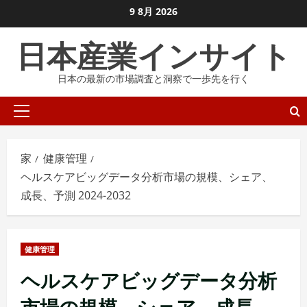
コ
9 8月 2026
ン
日本産業インサイト
テ
ン
日本の最新の市場調査と洞察で一歩先を行く
ツ
に
プ
ス
ラ
キ
イ
ッ
家
健康管理
マ
プ
ヘルスケアビッグデータ分析市場の規模、シェア、
リ
し
成長、予測 2024-2032
メ
ま
ニ
す
ュ
健康管理
ー
ヘルスケアビッグデータ分析
市場の規模、シェア、成長、