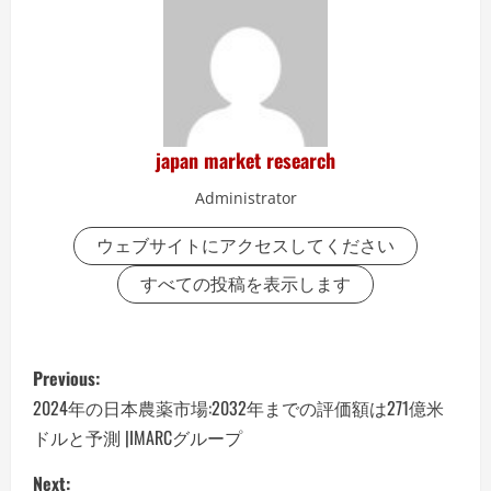
japan market research
Administrator
ウェブサイトにアクセスしてください
すべての投稿を表示します
P
Previous:
o
2024年の日本農薬市場:2032年までの評価額は271億米
ドルと予測 |IMARCグループ
s
Next: