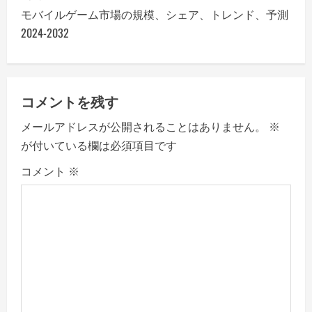
t
モバイルゲーム市場の規模、シェア、トレンド、予測
n
2024-2032
a
v
コメントを残す
i
メールアドレスが公開されることはありません。
※
が付いている欄は必須項目です
g
コメント
※
a
t
i
o
n