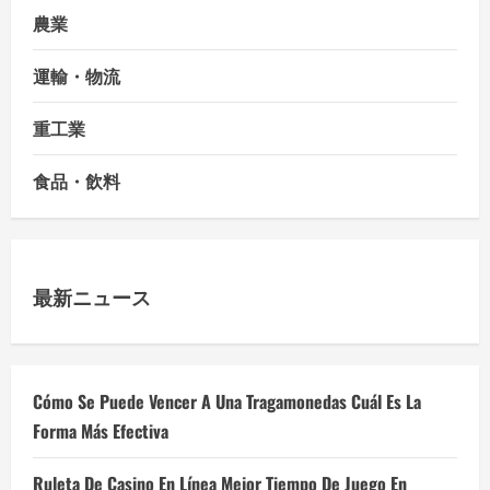
農業
運輸・物流
重工業
食品・飲料
最新ニュース
Cómo Se Puede Vencer A Una Tragamonedas Cuál Es La
Forma Más Efectiva
Ruleta De Casino En Línea Mejor Tiempo De Juego En