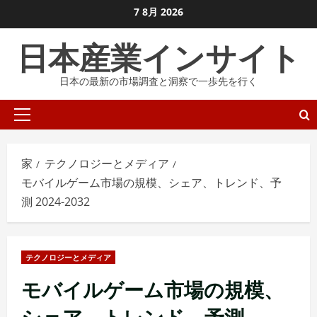
コ
7 8月 2026
ン
日本産業インサイト
テ
ン
日本の最新の市場調査と洞察で一歩先を行く
ツ
に
プ
ス
ラ
キ
イ
ッ
家
テクノロジーとメディア
マ
プ
モバイルゲーム市場の規模、シェア、トレンド、予
リ
し
測 2024-2032
メ
ま
ニ
す
ュ
テクノロジーとメディア
ー
モバイルゲーム市場の規模、
シェア、トレンド、予測