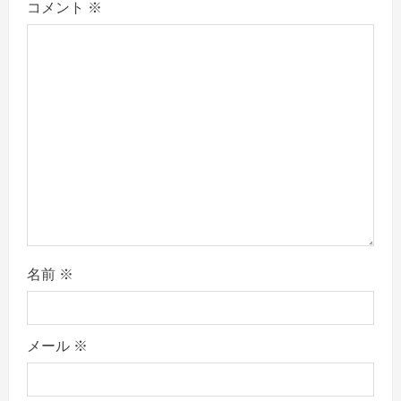
コメント
※
a
t
i
o
n
名前
※
メール
※